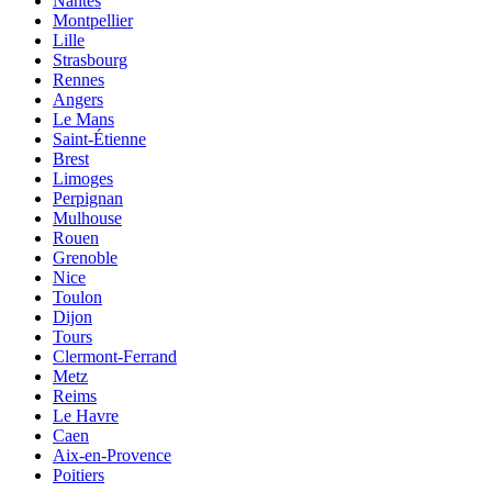
Nantes
Montpellier
Lille
Strasbourg
Rennes
Angers
Le Mans
Saint-Étienne
Brest
Limoges
Perpignan
Mulhouse
Rouen
Grenoble
Nice
Toulon
Dijon
Tours
Clermont-Ferrand
Metz
Reims
Le Havre
Caen
Aix-en-Provence
Poitiers