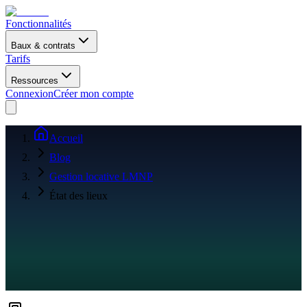
Fonctionnalités
Baux & contrats
Tarifs
Ressources
Connexion
Créer mon compte
Accueil
Blog
Gestion locative LMNP
État des lieux