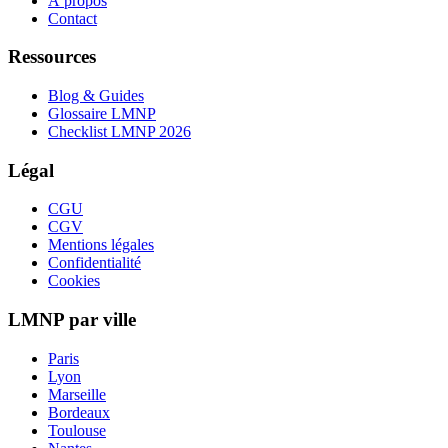
À propos
Contact
Ressources
Blog & Guides
Glossaire LMNP
Checklist LMNP 2026
Légal
CGU
CGV
Mentions légales
Confidentialité
Cookies
LMNP par ville
Paris
Lyon
Marseille
Bordeaux
Toulouse