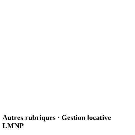
Inventaire du mobilier, état d'entrée et de sortie, présomption de
l'article 1731 et retenues sur le dépôt : le guide complet de l'état des
lieux en meublé.
8 juin 2026
12
min
État des lieux
Grille de vétusté en location meublée : modèle et
calcul
Définition, grille, coefficients d'abattement et calcul de la retenue :
comment déduire la vétusté du dépôt de garantie en meublé sans
litige.
3 juin 2026
9
min
Autres rubriques ·
Gestion locative
LMNP