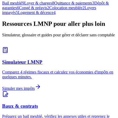
Bail meublé
9
Loyer & charges
8
Quittance & paiements
3
Dépôt &
garanties
6
Congé & préavis
2
Colocation meublée
2
Loyers
impayés
5
Logement & décence
4
Ressources LMNP pour aller plus loin
Simulateur, glossaire et guides pour gérer et déclarer sans comptable
Simulateur LMNP
Comparez 4 régimes fiscaux et calculez vos économies d'impôts en
quelques minutes.
Simuler mes impôts
Baux & contrats
Préparez un bail meublé, vérifiez les annexes utiles et reprenez le