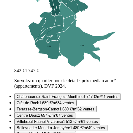
1 657
1 394
1 480
842
€
1 747
€
Survolez un quartier pour le détail · prix médian au m²
(appartements), DVF
2024
.
Châteaucreux-Saint-François-Monthieu
1 747
€/m²
41
ventes
Crêt de Roch
1 689
€/m²
34
ventes
Terrasse-Bergson-Carnot
1 680
€/m²
62
ventes
Centre Deux
1 657
€/m²
87
ventes
Villebœuf-Fauriel-Vivaraise
1 513
€/m²
61
ventes
Bellevue-Le Mont-La Jomayère
1 480
€/m²
49
ventes