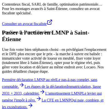
Contentieux fiscal, SARL de famille, optimisation patrimoniale…
Pour les montages avancés à
Saint-Étienne
, consultez un avocat
fiscaliste spécialisé.
Consulter un avocat fiscaliste
Passer à l'action en LMNP à Saint-
LexaNova.fr - avocats fiscalistes
Étienne
Une fois votre bien stéphanois choisi - en privilégiant l'emplacement
et le DPE plus encore que le prix - la marche à suivre est balisée :
immatriculer votre activité de loueur en meublé, fixer votre loyer
(totalement libre à Saint-Étienne), opter pour le régime réel, puis
gérer votre location et déclarer au même endroit avec Locaeo. Nos
guides détaillent chaque étape.
Première déclaration LMNP au réel
Le pas-à-pas complet, sans
comptable.
Les étapes de la déclaration
Immatriculation, liasse
2031 + 2033, calendrier.
L'amortissement LMNP
Le levier qui
ramène l'impôt à zéro.
La CFE en LMNP
Qui paie, combien, et
les exonérations.