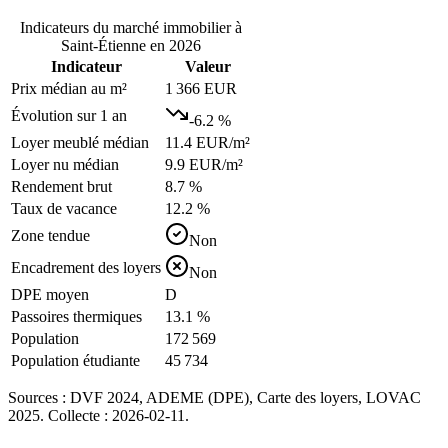
Indicateurs du marché immobilier à
Saint-Étienne
en 2026
Indicateur
Valeur
Prix médian au m²
1 366 EUR
Évolution sur 1 an
-6.2
%
Loyer meublé médian
11.4 EUR/m²
Loyer nu médian
9.9 EUR/m²
Rendement brut
8.7 %
Taux de vacance
12.2 %
Zone tendue
Non
Encadrement des loyers
Non
DPE moyen
D
Passoires thermiques
13.1 %
Population
172 569
Population étudiante
45 734
Sources : DVF
2024
, ADEME (DPE), Carte des loyers, LOVAC
2025. Collecte :
2026-02-11
.