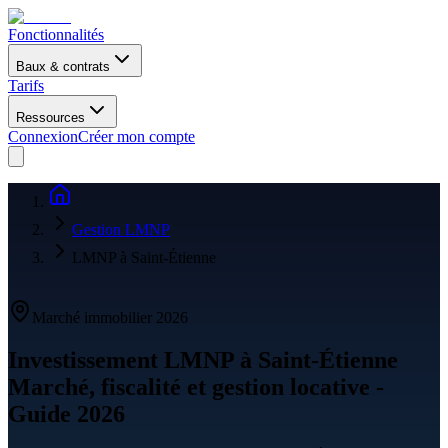
Fonctionnalités
Baux & contrats
Tarifs
Ressources
Connexion
Créer mon compte
Gestion LMNP
LMNP à Saint-Étienne
Marché immobilier 2026
Investissement LMNP à
Saint-Étienne
Marché, fiscalité et gestion locative -
Guide 2026