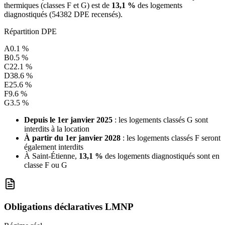
thermiques (classes F et G) est de
13,1 %
des logements
diagnostiqués (
54382
DPE recensés).
Répartition DPE
A
0.1
%
B
0.5
%
C
22.1
%
D
38.6
%
E
25.6
%
F
9.6
%
G
3.5
%
Depuis le 1er janvier 2025
: les logements classés G sont
interdits à la location
À partir du 1er janvier 2028
: les logements classés F seront
également interdits
À
Saint-Étienne
,
13,1 %
des logements diagnostiqués sont en
classe F ou G
Obligations déclaratives LMNP