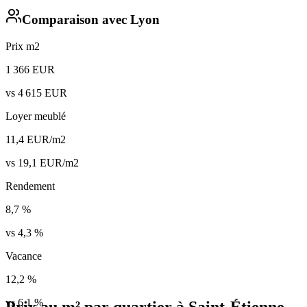
Comparaison avec
Lyon
Prix m2
1 366
EUR
vs
4 615
EUR
Loyer meublé
11,4
EUR/m2
vs
19,1
EUR/m2
Rendement
8,7
%
vs
4,3
%
Vacance
12,2
%
vs
6,1
%