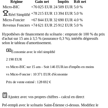
Régime
Gain net
Impôts
Rdt net
Micro-BIC
+
76 025
EUR
24 509
EUR
5.0
%
+
78 215
EUR
13 394
EUR
5.0
%
Réel Simplifié
Micro-Foncier
+
67 844
EUR
32 690
EUR
4.0
%
Revenus Fonciers
+
74 621
EUR
25 912
EUR
5.0
%
Hypothèses de financement du scénario : emprunt de 100 % du prix
d'achat sur
15
ans à 3,5 % (assurance 0,3 %), intérêts dégressifs
selon le tableau d'amortissement.
Économie avec le réel simplifié
2 190
EUR
vs Micro-BIC sur
15
ans - Soit
146
EUR/an d'impôts en moins
vs Micro-Foncier :
10 371
EUR
d'économie
Prix de vente estimé :
128 692 €
Ajustez avec vos propres chiffres - calcul en direct
Pré-rempli avec le scénario
Saint-Étienne
ci-dessus. Modifiez le