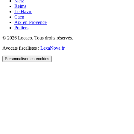
Metz
Reims
Le Havre
Caen
Aix-en-Provence
Poitiers
©
2026
Locaeo. Tous droits réservés.
Avocats fiscalistes :
LexaNova.fr
Personnaliser les cookies