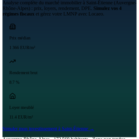
Analyse complète du marché immobilier à
Saint-Étienne
(
Auvergne-
Rhône-Alpes
) : prix, loyers, rendement, DPE.
Simulez vos 4
régimes fiscaux
et gérez votre LMNP avec Locaeo.
Prix médian
1 366 EUR/m²
Rendement brut
8.7 %
Loyer meublé
11.4 EUR/m²
Simuler mon investissement à
Saint-Étienne
→