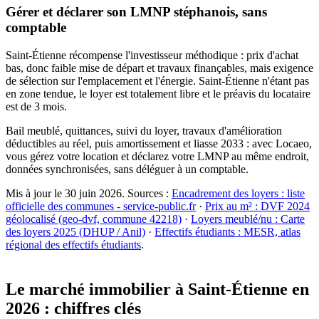
Gérer et déclarer son LMNP stéphanois, sans
comptable
Saint-Étienne récompense l'investisseur méthodique : prix d'achat
bas, donc faible mise de départ et travaux finançables, mais exigence
de sélection sur l'emplacement et l'énergie. Saint-Étienne n'étant pas
en zone tendue, le loyer est totalement libre et le préavis du locataire
est de 3 mois.
Bail meublé, quittances, suivi du loyer, travaux d'amélioration
déductibles au réel, puis amortissement et liasse 2033 : avec Locaeo,
vous gérez votre location et déclarez votre LMNP au même endroit,
données synchronisées, sans déléguer à un comptable.
Mis à jour le
30 juin 2026
. Sources :
Encadrement des loyers : liste
officielle des communes - service-public.fr
·
Prix au m² : DVF 2024
géolocalisé (geo-dvf, commune 42218)
·
Loyers meublé/nu : Carte
des loyers 2025 (DHUP / Anil)
·
Effectifs étudiants : MESR, atlas
régional des effectifs étudiants
.
Le marché immobilier à
Saint-Étienne
en
2026 : chiffres clés