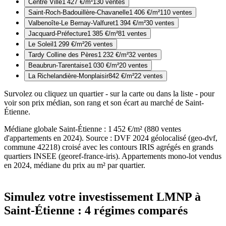
Centre Ville
1 427
€/m²
130
ventes
Saint-Roch-Badouillère-Chavanelle
1 406
€/m²
110
ventes
Valbenoîte-Le Bernay-Valfuret
1 394
€/m²
30
ventes
Jacquard-Préfecture
1 385
€/m²
81
ventes
Le Soleil
1 299
€/m²
26
ventes
Tardy Colline des Pères
1 232
€/m²
32
ventes
Beaubrun-Tarentaise
1 030
€/m²
20
ventes
La Richelandière-Monplaisir
842
€/m²
22
ventes
Survolez ou cliquez un
quartier
- sur la carte ou dans la liste - pour
voir son prix médian, son rang et son écart au marché de
Saint-
Étienne
.
Médiane globale
Saint-Étienne
:
1 452
€/m²
(
880
ventes
d'appartements en
2024
). Source :
DVF 2024 géolocalisé (geo-dvf,
commune 42218) croisé avec les contours IRIS agrégés en grands
quartiers INSEE (georef-france-iris). Appartements mono-lot vendus
en 2024, médiane du prix au m² par quartier.
Simulez votre investissement LMNP à
Saint-Étienne
: 4 régimes comparés