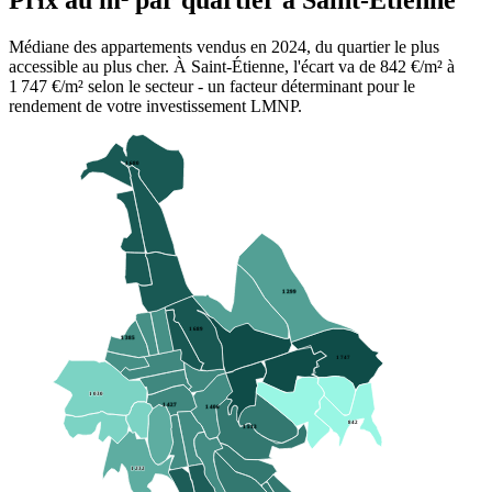
Prix au m² par
quartier
à
Saint-Étienne
Médiane des appartements vendus en
2024
, du
quartier
le plus
accessible au plus cher. À
Saint-Étienne
, l'écart va de
842
€/m²
à
1 747
€/m²
selon le secteur - un facteur déterminant pour le
rendement de votre investissement LMNP.
1 680
1 299
1 689
1 385
1 747
1 030
1 427
1 406
842
1 513
1 232