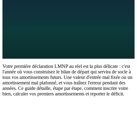
8
min de lecture
20 juin 2026
Votre première déclaration LMNP au réel est la plus délicate : c'est
l'année où vous construisez le bilan de départ qui servira de socle à
tous vos amortissements futurs. Une valeur d'entrée mal fixée ou un
amortissement mal plafonné, et vous traînez l'erreur pendant des
années. Ce guide détaille, étape par étape, comment inscrire votre
bien, calculer vos premiers amortissements et reporter le déficit.
La réponse en 60 secondes
Pour votre première déclaration au réel, vous montez un bilan