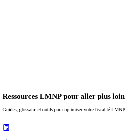
1 juin 2026
11
min
Charges & déficit
Déficit LMNP : report, imputation sur 10 ans et
règle des amortissements
Comment se forme un déficit LMNP au réel, pourquoi il ne s'impute
pas sur le revenu global, son report sur 10 ans et la règle qui
plafonne les amortissements.
8 juin 2026
11
min
Ressources LMNP pour aller plus loin
Guides, glossaire et outils pour optimiser votre fiscalité LMNP