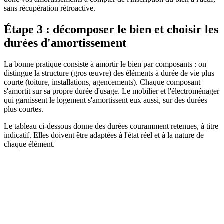
sans récupération rétroactive.
Étape 3 : décomposer le bien et choisir les
durées d'amortissement
La bonne pratique consiste à amortir le bien par composants : on
distingue la structure (gros œuvre) des éléments à durée de vie plus
courte (toiture, installations, agencements). Chaque composant
s'amortit sur sa propre durée d'usage. Le mobilier et l'électroménager
qui garnissent le logement s'amortissent eux aussi, sur des durées
plus courtes.
Le tableau ci-dessous donne des durées couramment retenues, à titre
indicatif. Elles doivent être adaptées à l'état réel et à la nature de
chaque élément.
Durée
Taux annuel
Composant
indicative
indicatif
Gros œuvre (structure)
50 à 80 ans
1,25 à 2 %
Façade, étanchéité
25 à 30 ans
3,3 à 4 %
Installations (électricité,
20 à 25 ans
4 à 5 %
plomberie)