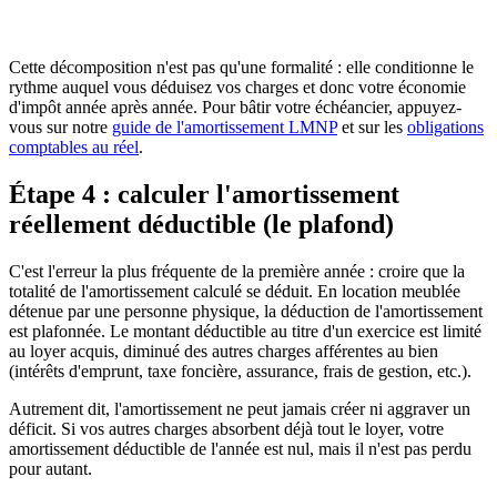
Agencements et finitions
10 à 15 ans
6,7 à 10 %
Mobilier et électroménager
5 à 10 ans
10 à 20 %
Cette décomposition n'est pas qu'une formalité : elle conditionne le
rythme auquel vous déduisez vos charges et donc votre économie
d'impôt année après année. Pour bâtir votre échéancier, appuyez-
vous sur notre
guide de l'amortissement LMNP
et sur les
obligations
comptables au réel
.
Étape 4 : calculer l'amortissement
réellement déductible (le plafond)
C'est l'erreur la plus fréquente de la première année : croire que la
totalité de l'amortissement calculé se déduit. En location meublée
détenue par une personne physique, la déduction de l'amortissement
est plafonnée. Le montant déductible au titre d'un exercice est limité
au loyer acquis, diminué des autres charges afférentes au bien
(intérêts d'emprunt, taxe foncière, assurance, frais de gestion, etc.).
Autrement dit, l'amortissement ne peut jamais créer ni aggraver un
déficit. Si vos autres charges absorbent déjà tout le loyer, votre
amortissement déductible de l'année est nul, mais il n'est pas perdu
pour autant.