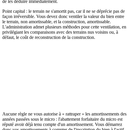
de les déduire immédiatement.
Point capital : le terrain ne s'amortit pas, car il ne se déprécie pas de
façon irréversible. Vous devez donc ventiler la valeur du bien entre
le terrain, non amortissable, et la construction, amortissable.
L'administration admet plusieurs méthodes pour cette ventilation, en
privilégiant les comparaisons avec des terrains nus voisins ou, à
défaut, le coût de reconstruction de la construction.
BOFiP
Bulletin Officiel des Finances Publiques
Consulter la source officielle
Aucune règle ne vous autorise à « rattraper » les amortissements des
années passées sous le micro : l'abattement forfaitaire du micro est
réputé avoir déjà tenu compte d'un amortissement. Vous démarrez
donc vos amortissements à compter de l'inscription du bien à l'actif,