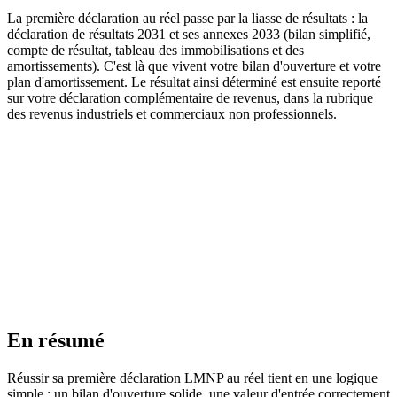
La première déclaration au réel passe par la liasse de résultats : la
déclaration de résultats 2031 et ses annexes 2033 (bilan simplifié,
compte de résultat, tableau des immobilisations et des
amortissements). C'est là que vivent votre bilan d'ouverture et votre
plan d'amortissement. Le résultat ainsi déterminé est ensuite reporté
sur votre déclaration complémentaire de revenus, dans la rubrique
des revenus industriels et commerciaux non professionnels.
Les pièges de la première année
Ne confondez pas valeur d'acquisition et valeur du seul bâti : oublier
de sortir le terrain gonfle artificiellement vos amortissements et
fragilise toute votre liasse. Ne déduisez jamais un amortissement qui
creuserait un déficit. Conservez précieusement l'acte notarié et le
détail de votre ventilation : ce sont vos justificatifs en cas de
contrôle.
En résumé
Réussir sa première déclaration LMNP au réel tient en une logique
simple : un bilan d'ouverture solide, une valeur d'entrée correctement