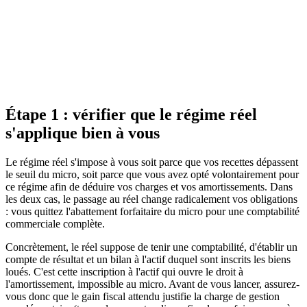
d'ouverture où le bien est inscrit à sa valeur d'acquisition, terrain et
construction ventilés à part. Vous amortissez ensuite la construction
et le mobilier, mais la déduction de l'amortissement est plafonnée au
montant du loyer diminué des autres charges. La fraction
d'amortissement non déduite n'est pas perdue : elle se reporte sans
limite de durée sur vos bénéfices ultérieurs. Vous transmettez le tout
via la liasse de résultats (2031 et ses annexes 2033), puis reportez le
résultat sur votre déclaration de revenus.
Étape 1 : vérifier que le régime réel
s'applique bien à vous
Le régime réel s'impose à vous soit parce que vos recettes dépassent
le seuil du micro, soit parce que vous avez opté volontairement pour
ce régime afin de déduire vos charges et vos amortissements. Dans
les deux cas, le passage au réel change radicalement vos obligations
: vous quittez l'abattement forfaitaire du micro pour une comptabilité
commerciale complète.
Concrètement, le réel suppose de tenir une comptabilité, d'établir un
compte de résultat et un bilan à l'actif duquel sont inscrits les biens
loués. C'est cette inscription à l'actif qui ouvre le droit à
l'amortissement, impossible au micro. Avant de vous lancer, assurez-
vous donc que le gain fiscal attendu justifie la charge de gestion