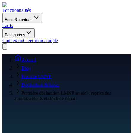
Fonctionnalités
Baux & contrats
Tarifs
Ressources
Connexion
Créer mon compte
Accueil
Blog
Fiscalité LMNP
Déclaration & liasse
Première déclaration LMNP au réel : reprise des
amortissements et stock de départ