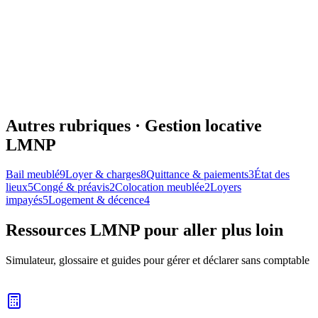
Dépôt de Garantie Location : Montant, Restitution
et Litiges Guide 2026
Dépôt de garantie en location : montant (meublé vs vide), délai de
restitution (1 ou 2 mois), retenues légales et recours en cas de litige.
11 février 2026
11
min
Autres rubriques ·
Gestion locative
LMNP
Bail meublé
9
Loyer & charges
8
Quittance & paiements
3
État des
lieux
5
Congé & préavis
2
Colocation meublée
2
Loyers
impayés
5
Logement & décence
4
Ressources LMNP pour aller plus loin
Simulateur, glossaire et guides pour gérer et déclarer sans comptable