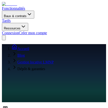
Fonctionnalités
Baux & contrats
Tarifs
Ressources
Connexion
Créer mon compte
Accueil
Blog
Gestion locative LMNP
Dépôt & garanties