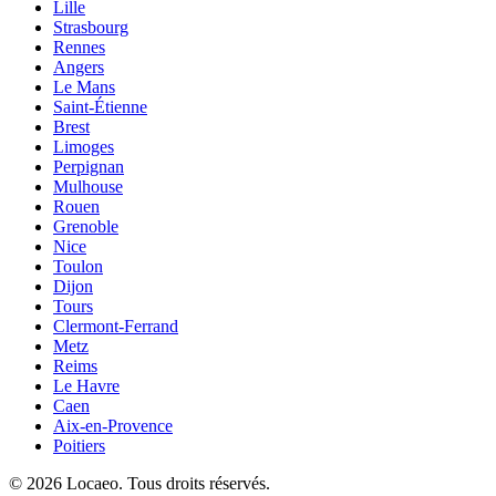
Lille
Strasbourg
Rennes
Angers
Le Mans
Saint-Étienne
Brest
Limoges
Perpignan
Mulhouse
Rouen
Grenoble
Nice
Toulon
Dijon
Tours
Clermont-Ferrand
Metz
Reims
Le Havre
Caen
Aix-en-Provence
Poitiers
©
2026
Locaeo. Tous droits réservés.