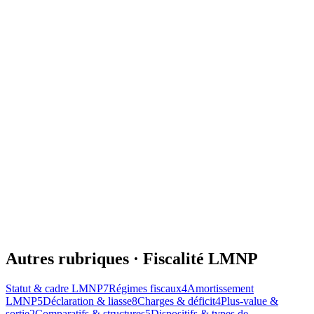
CFE en LMNP : qui est redevable, comment déposer le 1447-C-SD,
ce qui se passe la première année, le montant minimum et les dates
de paiement.
31 mai 2026
9
min
CFE & fiscalité locale
CFE en LMNP : Cotisation Foncière, Montant et
Exonérations
CFE en LMNP : qui doit la payer, comment la calculer et les cas
d'exonération. Intégrez la CFE dans votre comptabilité avec Locaeo.
12 février 2026
9
min
Autres rubriques ·
Fiscalité LMNP
Statut & cadre LMNP
7
Régimes fiscaux
4
Amortissement
LMNP
5
Déclaration & liasse
8
Charges & déficit
4
Plus-value &
sortie
2
Comparatifs & structures
5
Dispositifs & types de