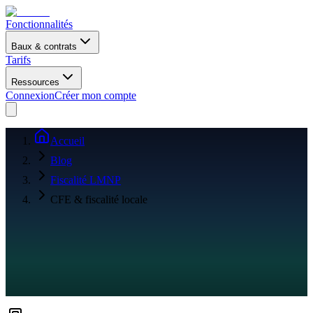
Fonctionnalités
Baux & contrats
Tarifs
Ressources
Connexion
Créer mon compte
Accueil
Blog
Fiscalité LMNP
CFE & fiscalité locale