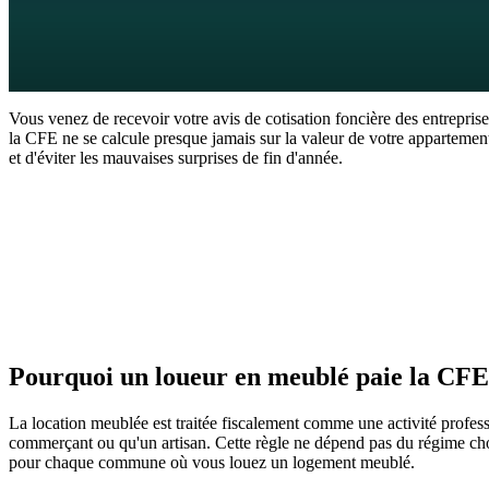
8
min de lecture
25 juin 2026
Vous venez de recevoir votre avis de cotisation foncière des entrepris
la CFE ne se calcule presque jamais sur la valeur de votre apparteme
et d'éviter les mauvaises surprises de fin d'année.
La réponse en 60 secondes
Pour calculer la CFE en LMNP, partez de la base d'imposition, puis appl
c'est donc la cotisation minimum qui s'applique. Cette base minimum 
quelques centaines d'euros par an. Vous êtes exonéré si vos recettes an
Pourquoi un loueur en meublé paie la CFE
La location meublée est traitée fiscalement comme une activité professi
commerçant ou qu'un artisan. Cette règle ne dépend pas du régime cho
pour chaque commune où vous louez un logement meublé.