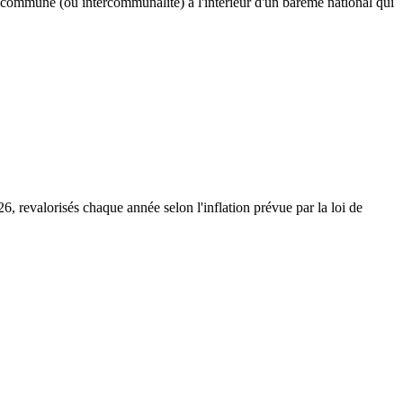
e commune (ou intercommunalité) à l'intérieur d'un barème national qui
, revalorisés chaque année selon l'inflation prévue par la loi de