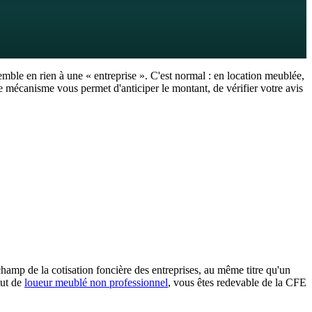
mble en rien à une « entreprise ». C'est normal : en location meublée,
mécanisme vous permet d'anticiper le montant, de vérifier votre avis
leur locative de vos biens professionnels) est souvent très faible :
ommune. Résultat courant pour un loueur en meublé : une CFE de
création de votre activité.
champ de la cotisation foncière des entreprises, au même titre qu'un
tut de
loueur meublé non professionnel
, vous êtes redevable de la CFE