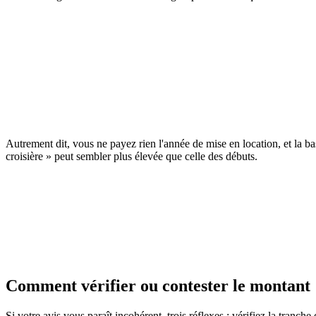
BOFiP
Bulletin Officiel des Finances Publiques
Consulter la source officielle
Autrement dit, vous ne payez rien l'année de mise en location, et la b
croisière » peut sembler plus élevée que celle des débuts.
Ne confondez pas exonération et oubli de déclaration
L'absence de CFE l'année de création ne vous dispense pas de déposer 
bonne base, et vous risquez une taxation d'office. La déclaration est gra
Comment vérifier ou contester le montant
Si votre avis vous paraît incohérent, trois réflexes : vérifiez la tranc