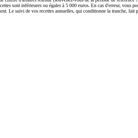
cettes sont inférieures ou égales à 5 000 euros. En cas d'erreur, vous 
t. Le suivi de vos recettes annuelles, qui conditionne la tranche, fait 
it, avec vos recettes synchronisées pour suivre vos seuils et préparer v