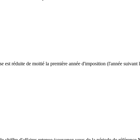
ase est réduite de moitié la première année d'imposition (l'année suivant
la déclaration initiale 1447-C avant le 31 décembre de l'année de déma
tuite et se fait une seule fois.
he de chiffre d'affaires retenue (souvenez-vous de la période de référenc