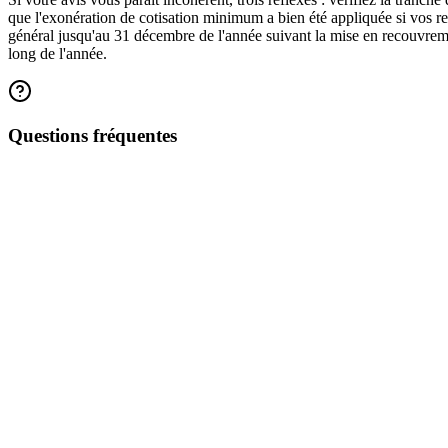
que l'exonération de cotisation minimum a bien été appliquée si vos re
général jusqu'au 31 décembre de l'année suivant la mise en recouvremen
long de l'année.
Questions fréquentes
Locaeo réunit votre gestion locative et votre déclaration au même endro
Estimez votre fiscalité LMNP