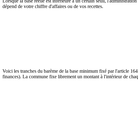
Lorsque la base réelle est inférieure à un certain seuil, l'administra
dépend de votre chiffre d'affaires ou de vos recettes.
BOFiP
Bulletin Officiel des Finances Publiques
Consulter la source officielle
Voici les tranches du barème de la base minimum fixé par l'article 164
finances). La commune fixe librement un montant à l'intérieur de chaq
Chiffre d'affaires ou recettes (période de référence)
Fourchette 
Inférieur ou égal à 10 000 euros
de 247 à 589 
De 10 001 à 32 600 euros
de 247 à 1 17
De 32 601 à 100 000 euros
de 247 à 2 47
De 100 001 à 250 000 euros
de 247 à 4 12
De 250 001 à 500 000 euros
de 247 à 5 89
Supérieur à 500 000 euros
de 247 à 7 66