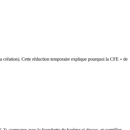
 la création). Cette réduction temporaire explique pourquoi la CFE « de
rrage. Sans cette déclaration, la commune ne peut pas appliquer la
e N-2), comparez avec la fourchette du barème ci-dessus, et contrôlez