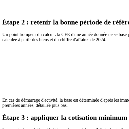
Consulter la source officielle
Étape 2 : retenir la bonne période de réfé
Un point trompeur du calcul : la CFE d'une année donnée ne se base pa
calculée à partir des biens et du chiffre d'affaires de 2024.
BOFiP
Bulletin Officiel des Finances Publiques
Consulter la source officielle
En cas de démarrage d'activité, la base est déterminée d'après les im
premières années, détaillée plus bas.
Étape 3 : appliquer la cotisation minimum (