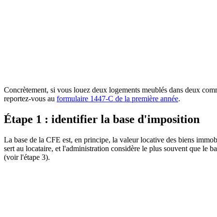
BOFiP
Bulletin Officiel des Finances Publiques
Consulter la source officielle
Concrètement, si vous louez deux logements meublés dans deux commune
reportez-vous au
formulaire 1447-C de la première année
.
Étape 1 : identifier la base d'imposition
La base de la CFE est, en principe, la valeur locative des biens immobil
sert au locataire, et l'administration considère le plus souvent que le 
(voir l'étape 3).
BOFiP
Bulletin Officiel des Finances Publiques