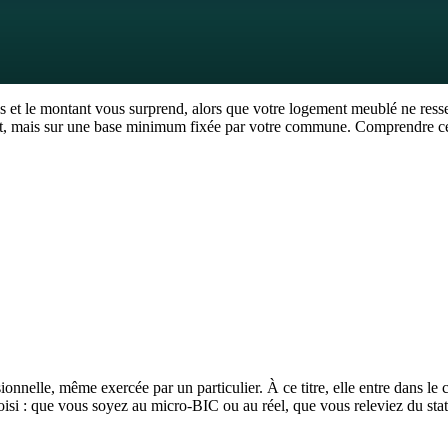
es et le montant vous surprend, alors que votre logement meublé ne resse
nt, mais sur une base minimum fixée par votre commune. Comprendre ce 
iquez le taux voté par votre commune. En pratique, la base réelle (la va
dépend de votre chiffre d'affaires annuel et d'un barème fixé par la c
nuelles ne dépassent pas 5 000 euros, et la CFE n'est pas due l'année de 
onnelle, même exercée par un particulier. À ce titre, elle entre dans le 
isi : que vous soyez au micro-BIC ou au réel, que vous releviez du sta