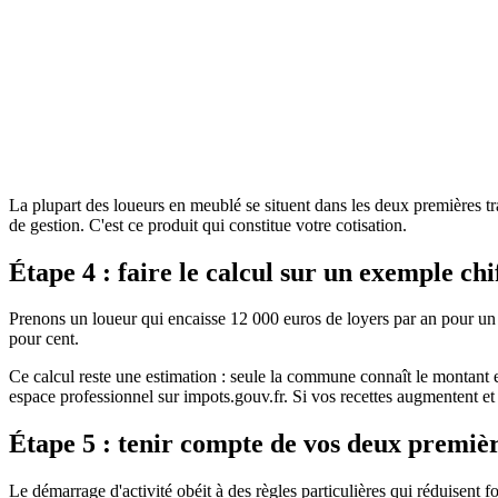
Legifrance
Service public de la diffusion du droit
Consulter la source officielle
La plupart des loueurs en meublé se situent dans les deux premières t
de gestion. C'est ce produit qui constitue votre cotisation.
Étape 4 : faire le calcul sur un exemple chi
Prenons un loueur qui encaisse 12 000 euros de loyers par an pour un
pour cent.
Ce calcul reste une estimation : seule la commune connaît le montant e
espace professionnel sur impots.gouv.fr. Si vos recettes augmentent e
Étape 5 : tenir compte de vos deux premiè
Le démarrage d'activité obéit à des règles particulières qui réduisent 