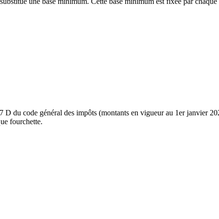
tion substitue une base minimum. Cette base minimum est fixée par chaqu
7 D du code général des impôts (montants en vigueur au 1er janvier 2026
ue fourchette.
de base minimum
euros
9 euros
7 euros
9 euros
7 euros
9 euros