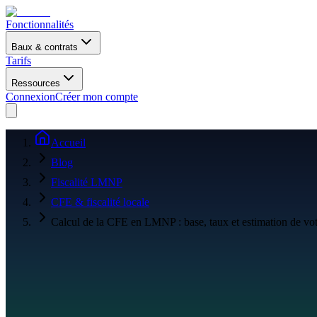
Fonctionnalités
Baux & contrats
Tarifs
Ressources
Connexion
Créer mon compte
Accueil
Blog
Fiscalité LMNP
CFE & fiscalité locale
Calcul de la CFE en LMNP : base, taux et estimation de vot