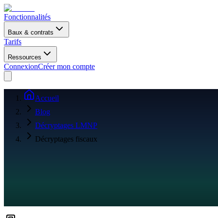
Fonctionnalités
Baux & contrats
Tarifs
Ressources
Connexion
Créer mon compte
Accueil
Blog
Décryptages LMNP
Décryptages fiscaux