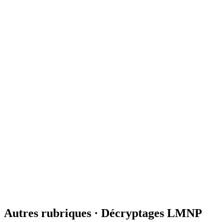
Un déficit né en LMNP ne devient pas imputable sur le revenu global
1 juin 2026
8
min
Décryptages fiscaux
Amortissement LMNP : la CAA de Paris confirme 25 %
La CAA de Paris confirme la rigueur fiscale sur les trois piliers de l'
29 mai 2026
11
min
Décryptages fiscaux
LMNP non-résident : pourquoi le Conseil d'État vous 
Un couple installé en Suisse pensait échapper au prélèvement de solida
19 mai 2026
8
min
Autres rubriques ·
Décryptages LMNP