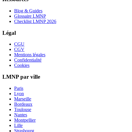
Blog & Guides
Glossaire LMNP
Checklist LMNP 2026
Légal
CGU
CGV
Mentions légales
Confidentialité
Cookies
LMNP par ville
Paris
Lyon
Marseille
Bordeaux
Toulouse
Nantes
Montpellier
Lille
Strasbourg