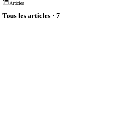
Articles
Tous les articles ·
7
⭐ À la une
Décryptages fiscaux
LMNP : BIC ou BNC ? La réponse claire et
La location meublée relève des BIC, pas des BNC. On vous explique po
9 juillet 2026
7
min de lecture
Lire l'article
Décryptages fiscaux
Loyers impayés en meublé : vos revenus restent en 
Un bailleur voulait déduire ses pertes en foncier après un impayé. La
18 juin 2026
7
min