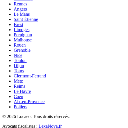
Rennes
Angers
Le Mans
Saint-Étienne
Brest
Limoges
Perpignan
Mulhouse
Rouen
Grenoble
Nice
Toulon
Dijon
Tours
Clermont-Ferrand
Metz
Reims
Le Havre
Caen
Aix-en-Provence
Poitiers
©
2026
Locaeo. Tous droits réservés.
Avocats fiscalistes :
LexaNova.fr