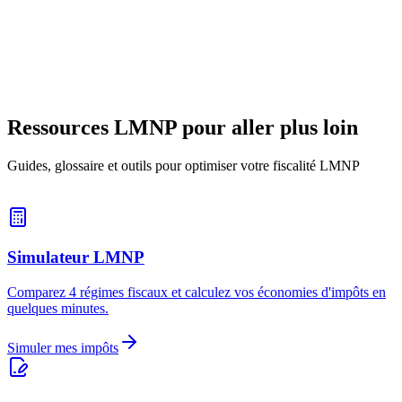
avec une fiscalité avantageuse. Ce guide détaille les 3 conditions
d'éligibilité, les plafonds de revenus, les démarches INPI et les
obligations comptables.
12 février 2026
11
min
Ressources LMNP pour aller plus loin
Guides, glossaire et outils pour optimiser votre fiscalité LMNP
Simulateur LMNP
Comparez 4 régimes fiscaux et calculez vos économies d'impôts en
quelques minutes.
Simuler mes impôts