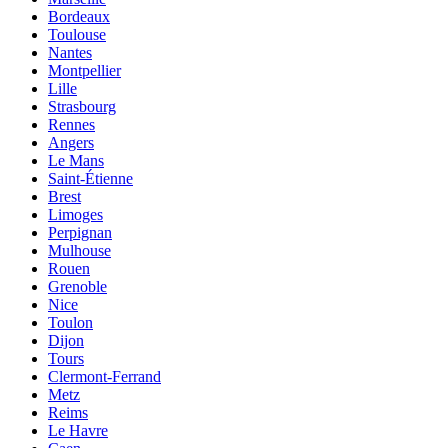
Bordeaux
Toulouse
Nantes
Montpellier
Lille
Strasbourg
Rennes
Angers
Le Mans
Saint-Étienne
Brest
Limoges
Perpignan
Mulhouse
Rouen
Grenoble
Nice
Toulon
Dijon
Tours
Clermont-Ferrand
Metz
Reims
Le Havre