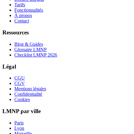
Tarifs
Fonctionnalités
À propos
Contact
Ressources
Blog & Guides
Glossaire LMNP
Checklist LMNP 2026
Légal
CGU
CGV
Mentions légales
Confidentialité
Cookies
LMNP par ville
Paris
Lyon
Marseille