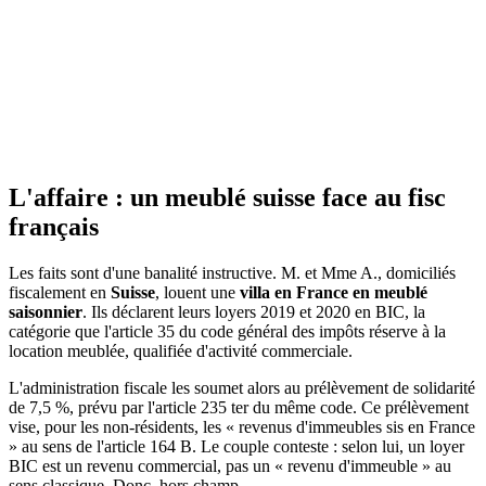
La réponse en 60 secondes
Un loueur en meublé non-résident paie le prélèvement de solidarité
de 7,5 % sur ses loyers de source française, même si ces loyers sont
imposés en BIC et non en revenus fonciers. Le Conseil d'État (13
mars 2026, n°503496, mentionné aux tables du recueil Lebon) juge
que ce qui compte est l'origine du revenu, un immeuble situé en
France, et non sa catégorie d'imposition.
L'affaire : un meublé suisse face au fisc
français
Les faits sont d'une banalité instructive. M. et Mme A., domiciliés
fiscalement en
Suisse
, louent une
villa en France en meublé
saisonnier
. Ils déclarent leurs loyers 2019 et 2020 en BIC, la
catégorie que l'article 35 du code général des impôts réserve à la
location meublée, qualifiée d'activité commerciale.
L'administration fiscale les soumet alors au prélèvement de solidarité
de 7,5 %, prévu par l'article 235 ter du même code. Ce prélèvement
vise, pour les non-résidents, les « revenus d'immeubles sis en France
» au sens de l'article 164 B. Le couple conteste : selon lui, un loyer
BIC est un revenu commercial, pas un « revenu d'immeuble » au
sens classique. Donc, hors champ.