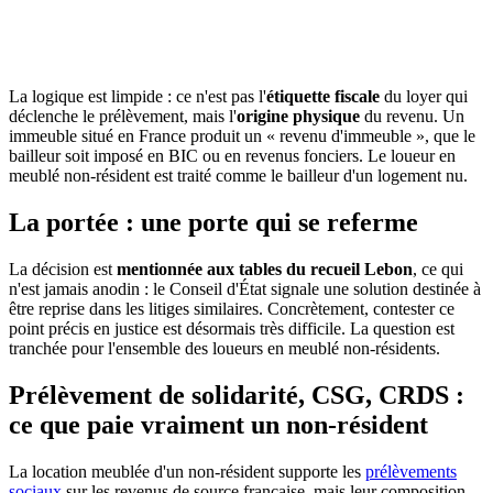
Consulter la source officielle
Consulte le
2026-05-26
La logique est limpide : ce n'est pas l'
étiquette fiscale
du loyer qui
déclenche le prélèvement, mais l'
origine physique
du revenu. Un
immeuble situé en France produit un « revenu d'immeuble », que le
bailleur soit imposé en BIC ou en revenus fonciers. Le loueur en
meublé non-résident est traité comme le bailleur d'un logement nu.
La portée : une porte qui se referme
La décision est
mentionnée aux tables du recueil Lebon
, ce qui
n'est jamais anodin : le Conseil d'État signale une solution destinée à
être reprise dans les litiges similaires. Concrètement, contester ce
point précis en justice est désormais très difficile. La question est
tranchée pour l'ensemble des loueurs en meublé non-résidents.
Prélèvement de solidarité, CSG, CRDS :
ce que paie vraiment un non-résident
La location meublée d'un non-résident supporte les
prélèvements
sociaux
sur les revenus de source française, mais leur composition