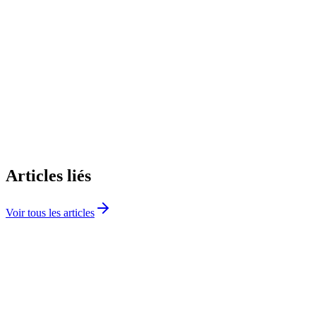
S'inscrire gratuitement
Articles liés
Voir tous les articles
Régimes fiscaux
Fiscalité LMNP : Optimisez Vos Impôts de Loueur
Meublé
Micro-BIC ou régime réel ? Charges déductibles, cotisations