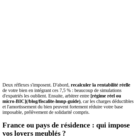
Situation
Loyers meublés nets de source française, par tranche annuelle
Loyers nets 10 000 €
750 €
Loyers nets 20 000 €
1 500 €
Loyers nets 30 000 €
2 250 €
Prélèvement de solidarité de 7,5 % seul, hors impôt sur le revenu et
hors CSG-CRDS éventuelles. Calcul indicatif, à confronter à la
convention fiscale entre la France et votre pays de résidence.
Deux réflexes s'imposent. D'abord,
recalculer la rentabilité réelle
de votre bien en intégrant ces 7,5 % : beaucoup de simulations
d'expatriés les oublient. Ensuite, arbitrer entre
[régime réel ou
micro-BIC](/blog/fiscalite-lmnp-guide)
, car les charges déductibles
et l'amortissement du bien peuvent fortement réduire votre base
imposable, prélèvement de solidarité compris.
France ou pays de résidence : qui impose
vos loyers meublés ?