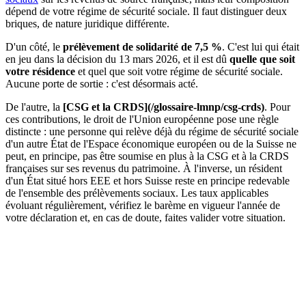
dépend de votre régime de sécurité sociale. Il faut distinguer deux
briques, de nature juridique différente.
D'un côté, le
prélèvement de solidarité de 7,5 %
. C'est lui qui était
en jeu dans la décision du 13 mars 2026, et il est dû
quelle que soit
votre résidence
et quel que soit votre régime de sécurité sociale.
Aucune porte de sortie : c'est désormais acté.
De l'autre, la
[CSG et la CRDS](/glossaire-lmnp/csg-crds)
. Pour
ces contributions, le droit de l'Union européenne pose une règle
distincte : une personne qui relève déjà du régime de sécurité sociale
d'un autre État de l'Espace économique européen ou de la Suisse ne
peut, en principe, pas être soumise en plus à la CSG et à la CRDS
françaises sur ses revenus du patrimoine. À l'inverse, un résident
d'un État situé hors EEE et hors Suisse reste en principe redevable
de l'ensemble des prélèvements sociaux. Les taux applicables
évoluant régulièrement, vérifiez le barème en vigueur l'année de
votre déclaration et, en cas de doute, faites valider votre situation.
Situation du bailleur non-
Prélèvement de
CSG et
résident
solidarité 7,5 %
CRDS
Affilié à un régime social de
En principe
Dû
l'EEE ou de Suisse
exonérée