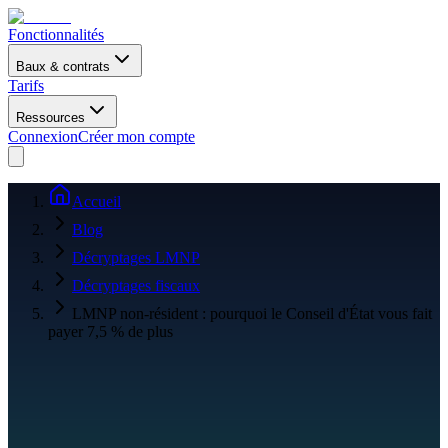
Fonctionnalités
Baux & contrats
Tarifs
Ressources
Connexion
Créer mon compte
Accueil
Blog
Décryptages LMNP
Décryptages fiscaux
LMNP non-résident : pourquoi le Conseil d'État vous fait
payer 7,5 % de plus