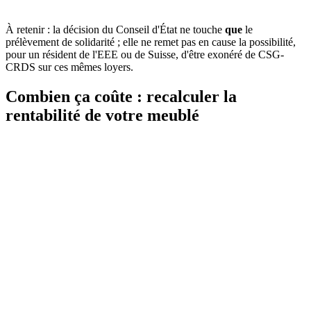
En principe
Affilié hors EEE / Suisse
Dû
due
À retenir : la décision du Conseil d'État ne touche
que
le
prélèvement de solidarité ; elle ne remet pas en cause la possibilité,
pour un résident de l'EEE ou de Suisse, d'être exonéré de CSG-
CRDS sur ces mêmes loyers.
Combien ça coûte : recalculer la
rentabilité de votre meublé
Si vous louez un meublé en France depuis l'étranger
Vos loyers meublés supportent bien le prélèvement de solidarité de
7,5 %, en plus de l'impôt sur le revenu. Sur 20 000 € de loyers nets,
cela représente 1 500 € par an, soit 15 000 € sur dix ans. Intégrez-le
à votre calcul de rentabilité dès maintenant.