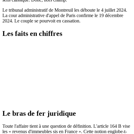
Le tribunal administratif de Montreuil les déboute le 4 juillet 2024.
La cour administrative d'appel de Paris confirme le 19 décembre
2024. Le couple se pourvoit en cassation.
Les faits en chiffres
Élément
Donnée
Domicile fiscal
Suisse
Bien
Villa en France louée en meublé saisonnier
Années en litige
2019 et 2020
Catégorie déclarée
BIC (location meublée, art. 35 CGI)
Prélèvement contesté
Solidarité 7,5 % (art. 235 ter CGI)
Formation
Conseil d'État, 9e-10e chambres réunies
Issue
Rejet du pourvoi, le 13 mars 2026
Portée
Mentionné aux tables du recueil Lebon
Le bras de fer juridique
Toute l'affaire tient à une question de définition. L'article 164 B vise
les « revenus d'immeubles sis en France ». Cette notion englobe-t-