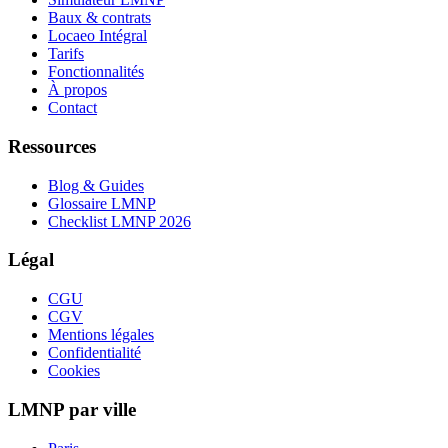
Baux & contrats
Locaeo Intégral
Tarifs
Fonctionnalités
À propos
Contact
Ressources
Blog & Guides
Glossaire LMNP
Checklist LMNP 2026
Légal
CGU
CGV
Mentions légales
Confidentialité
Cookies
LMNP par ville