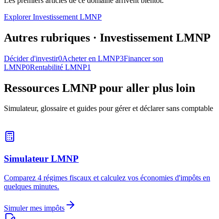
Les premiers articles de ce domaine arrivent bientôt.
Explorer
Investissement LMNP
Autres rubriques ·
Investissement LMNP
Décider d'investir
0
Acheter en LMNP
3
Financer son
LMNP
0
Rentabilité LMNP
1
Ressources LMNP pour aller plus loin
Simulateur, glossaire et guides pour gérer et déclarer sans comptable
Simulateur LMNP
Comparez 4 régimes fiscaux et calculez vos économies d'impôts en
quelques minutes.
Simuler mes impôts