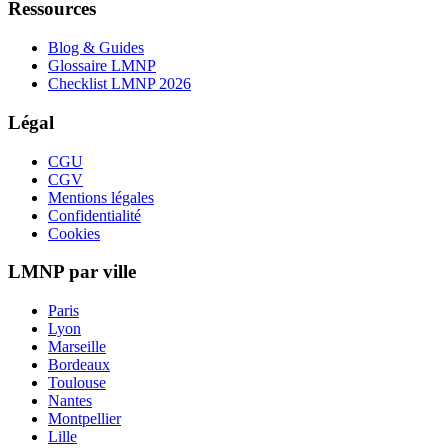
Ressources
Blog & Guides
Glossaire LMNP
Checklist LMNP 2026
Légal
CGU
CGV
Mentions légales
Confidentialité
Cookies
LMNP par ville
Paris
Lyon
Marseille
Bordeaux
Toulouse
Nantes
Montpellier
Lille