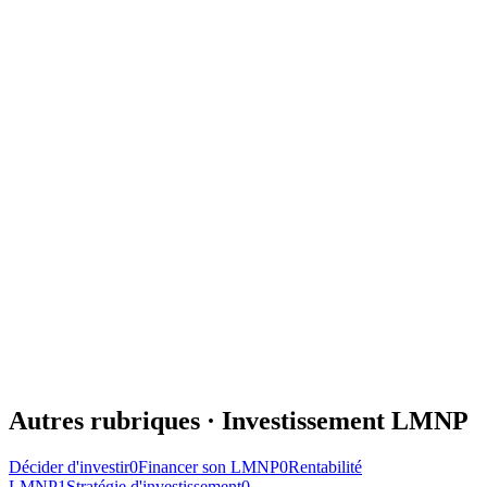
Acheter un bien ancien et le louer meublé : régime réel,
amortissement, rentabilité et fiscalité de la revente. Le guide LMNP
dans l'ancien.
12 juin 2026
12
min
Acheter en LMNP
Acheter un bien en LMNP : étapes, financement et
mise en location
Comment acheter un bien en LMNP : budget, financement, choix du
bien et du régime, mise en location meublée et premières démarches
fiscales expliqués.
8 juin 2026
11
min
Autres rubriques ·
Investissement LMNP
Décider d'investir
0
Financer son LMNP
0
Rentabilité
LMNP
1
Stratégie d'investissement
0