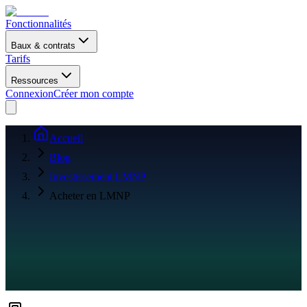
Fonctionnalités
Baux & contrats
Tarifs
Ressources
Connexion
Créer mon compte
Accueil
Blog
Investissement LMNP
Acheter en LMNP