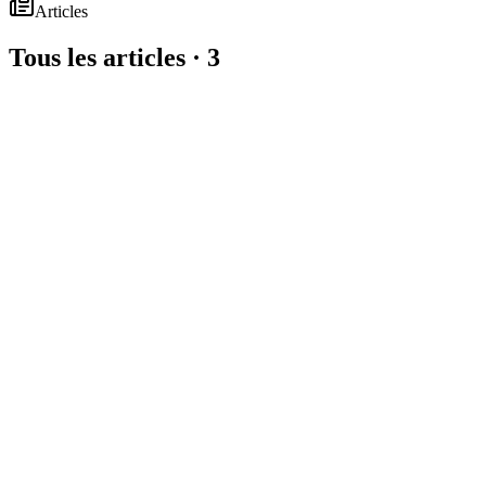
Articles
Tous les articles ·
3
⭐ À la une
Acheter en LMNP
Où investir en LMNP : les meilleures
villes pour la location meublée
Où investir en LMNP ? Comparatif des villes selon tension locative,
prix au m², rendement brut et fiscalité, avec un exemple de
rentabilité chiffré.
7 juillet 2026
12
min de lecture
Lire l'article
Acheter en LMNP
LMNP dans l'ancien : fiscalité, amortissement et
rentabilité