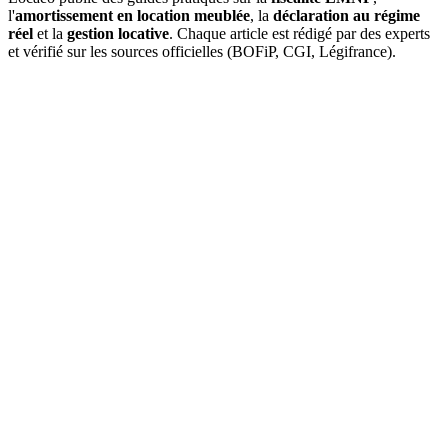
l'
amortissement en location meublée
, la
déclaration au régime
réel
et la
gestion locative
. Chaque article est rédigé par des experts
et vérifié sur les sources officielles (BOFiP, CGI, Légifrance).
Fiscalité LMNP
45 articles
Tout le cadre fiscal du loueur en meublé non professionnel :
régimes, amortissement, déclaration, charges, plus-value et
structures.
7
4
5
8
4
3
2
5
4
2
Amortissement LMNP
Amortissement non déductible en LMNP : plafond
du loyer, terrain et report