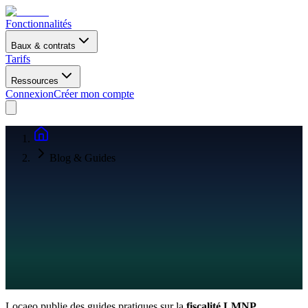
Fonctionnalités
Baux & contrats
Tarifs
Ressources
Connexion
Créer mon compte
Blog & Guides
Locaeo publie des guides pratiques sur la
fiscalité LMNP
,