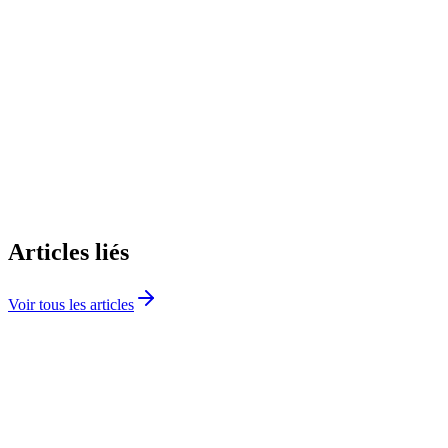
S'inscrire gratuitement
Articles liés
Voir tous les articles
Logement & décence
DPE obligatoire location : tout savoir sur le
diagnostic de performance énergétique en 2026
Le DPE est obligatoire pour louer. Calendrier des interdictions,