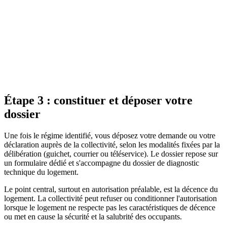
Déclaration de mise
Autorisation préalable de
Critère
en location
mise en location
Moment de la
Après la mise en
Avant la mise en location
formalité
location
Logique
Contrôle a posteriori
Contrôle a priori
Refus possible
Non
Oui, si logement non décent
Code de la
Texte
Code de la construction, art.
construction, art. L.
applicable
L. 635-1
634-1
Étape 3 : constituer et déposer votre
dossier
Une fois le régime identifié, vous déposez votre demande ou votre
déclaration auprès de la collectivité, selon les modalités fixées par la
délibération (guichet, courrier ou téléservice). Le dossier repose sur
un formulaire dédié et s'accompagne du dossier de diagnostic
technique du logement.
Le point central, surtout en autorisation préalable, est la décence du
logement. La collectivité peut refuser ou conditionner l'autorisation
lorsque le logement ne respecte pas les caractéristiques de décence
ou met en cause la sécurité et la salubrité des occupants.