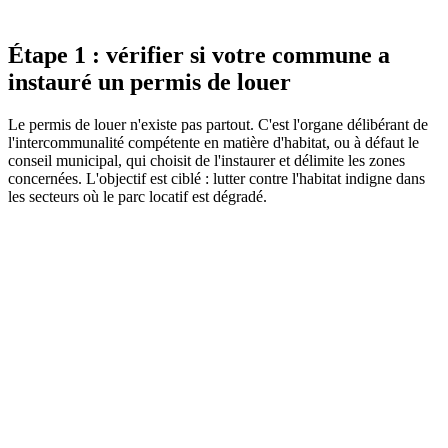
modalités de dépôt dépendent de la délibération de votre commune :
vérifiez toujours auprès de votre mairie.
Étape 1 : vérifier si votre commune a
instauré un permis de louer
Le permis de louer n'existe pas partout. C'est l'organe délibérant de
l'intercommunalité compétente en matière d'habitat, ou à défaut le
conseil municipal, qui choisit de l'instaurer et délimite les zones
concernées. L'objectif est ciblé : lutter contre l'habitat indigne dans
les secteurs où le parc locatif est dégradé.
Legifrance
Service public de la diffusion du droit