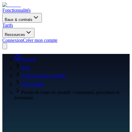
Fonctionnalités
Baux & contrats
Tarifs
Ressources
Connexion
Créer mon compte
Accueil
Blog
Gestion locative LMNP
Bail meublé
Permis de louer en meublé : communes, procédure et
formulaire