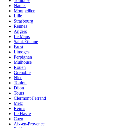
Toulouse
Nantes
Montpellier
Lille
Strasbourg
Rennes
Angers
Le Mans
Saint-Étienne
Brest
Limoges
Perpignan
Mulhouse
Rouen
Grenoble
Nice
Toulon
Dijon
Tours
Clermont-Ferrand
Metz
Reims
Le Havre
Caen
Aix-en-Provence