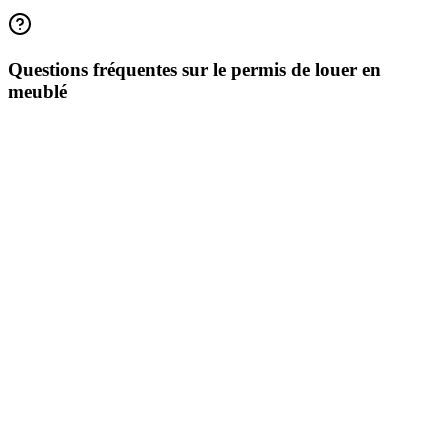
Tenez les deux à jour.
Questions fréquentes sur le permis de louer en
meublé
Centralisez votre bail, vos diagnostics et vos échéances dans
Locaeo, et gardez vos données de gestion synchronisées avec votre
déclaration fiscale, au même endroit.
Gérer ma location meublée sereinement