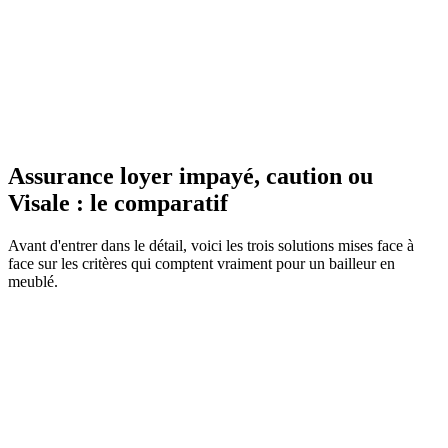
une prime de l'ordre de 2 à 4 pour cent du loyer charges comprises.
Elle exige un locataire solvable (taux d'effort autour d'un tiers des
revenus). La caution d'un garant est gratuite mais plus lente à
actionner. Visale est gratuite et adaptée aux jeunes et aux salariés
précaires. Point clé : vous ne pouvez pas cumuler une GLI et une
caution sur un même locataire, sauf étudiant ou apprenti. Pour un
meublé loué à un actif solvable, la GLI offre le meilleur rapport
tranquillité/prix.
Assurance loyer impayé, caution ou
Visale : le comparatif
Avant d'entrer dans le détail, voici les trois solutions mises face à
face sur les critères qui comptent vraiment pour un bailleur en
meublé.
Assurance loyer
Caution d'un
Critère
Visale
impayé (GLI)
garant
2 à 4 pour cent du
Coût pour le
loyer charges
Gratuit
Gratuit
bailleur
comprises
Le garant
Action