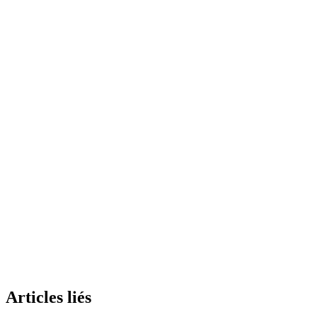
S'inscrire gratuitement
Articles liés