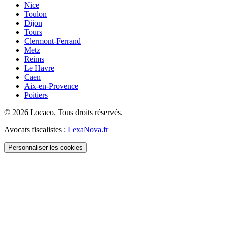
Nice
Toulon
Dijon
Tours
Clermont-Ferrand
Metz
Reims
Le Havre
Caen
Aix-en-Provence
Poitiers
©
2026
Locaeo. Tous droits réservés.
Avocats fiscalistes :
LexaNova.fr
Personnaliser les cookies