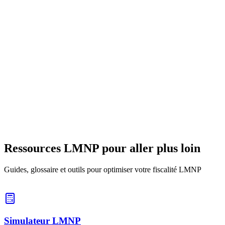
28 mai 2026
14
min
Dépôt & garanties
Caution simple ou caution solidaire : quelle
différence et laquelle choisir ?
Caution simple ou solidaire : le bénéfice de discussion change tout
pour le bailleur. Comparatif des deux cautionnements pour choisir le
bon garant en meublé.
11 juin 2026
8
min
Ressources LMNP pour aller plus loin
Guides, glossaire et outils pour optimiser votre fiscalité LMNP
Simulateur LMNP