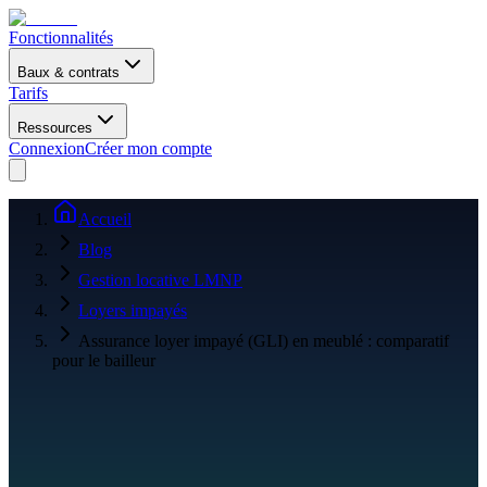
Fonctionnalités
Baux & contrats
Tarifs
Ressources
Connexion
Créer mon compte
Accueil
Blog
Gestion locative LMNP
Loyers impayés
Assurance loyer impayé (GLI) en meublé : comparatif
pour le bailleur