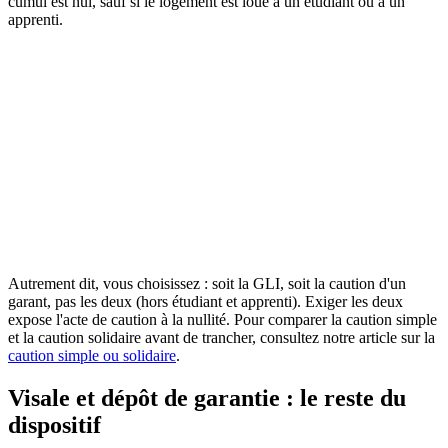
cumul est nul, sauf si le logement est loué à un étudiant ou à un
apprenti.
Legifrance
Service public de la diffusion du droit
Consulter la source officielle
Autrement dit, vous choisissez : soit la GLI, soit la caution d'un
garant, pas les deux (hors étudiant et apprenti). Exiger les deux
expose l'acte de caution à la nullité. Pour comparer la caution simple
et la caution solidaire avant de trancher, consultez notre article sur la
caution simple ou solidaire
.
Visale et dépôt de garantie : le reste du
dispositif