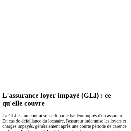
Qui finance
Le bailleur
(personne
Logement
physique)
Loyers
Oui, dans la limite
Oui, recours
Oui, avances
impayés
du plafond
contre le garant
remboursables
couverts
Dégradations
Selon l'acte de
Oui,
Souvent incluses
locatives
caution
plafonnées
Frais de
Souvent inclus
Non
Non
procédure
Conditions sur
Solvabilité exigée
Garant
Éligibilité du
le locataire
(taux d'effort)
solvable exigé
locataire
Procédure
Délai
Carence puis
amiable puis
Selon dossier
d'indemnisation
indemnisation
judiciaire
Cumul avec
Interdit sauf
Interdit avec
Sans objet
une caution
étudiant ou apprenti
une GLI
L'assurance loyer impayé (GLI) : ce
qu'elle couvre
La GLI est un contrat souscrit par le bailleur auprès d'un assureur.
En cas de défaillance du locataire, l'assureur indemnise les loyers et
charges impayés, généralement après une courte période de carence