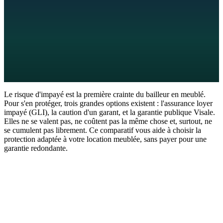
9
min de lecture
30 juin 2026
Le risque d'impayé est la première crainte du bailleur en meublé.
Pour s'en protéger, trois grandes options existent : l'assurance loyer
impayé (GLI), la caution d'un garant, et la garantie publique Visale.
Elles ne se valent pas, ne coûtent pas la même chose et, surtout, ne
se cumulent pas librement. Ce comparatif vous aide à choisir la
protection adaptée à votre location meublée, sans payer pour une
garantie redondante.
Réponse en 60 secondes
L'assurance loyer impayé (GLI) couvre les loyers et charges
impayés, et souvent les dégradations et frais de contentieux, contre