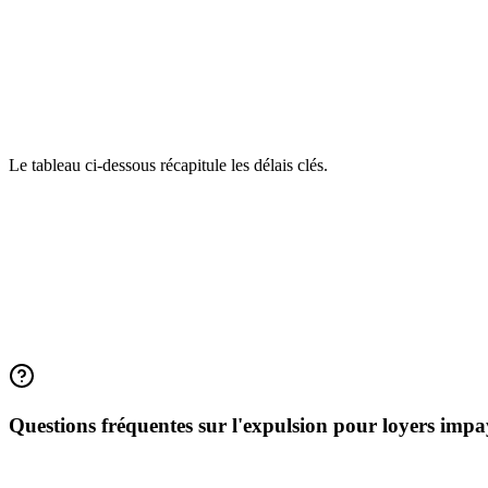
Les pièges à éviter absolument
Ne vous faites jamais justice vous-même : changer la serrure, couper l'
hypothétique « limite » de loyers impayés : plus vous tardez, plus la det
beaucoup plus incertaine.
Le tableau ci-dessous récapitule les délais clés.
Étape
Délai indicatif
Commandement de payer
Effet de la clause 6 semaines
Signalement CCAPEX
Dès 2 mois d'impayés ou 2 fo
Assignation notifiée au préfet
Au moins 6 semaines avant l
Délais de paiement accordés par le juge
Jusqu'à 3 ans
Commandement de quitter les lieux
Expulsion possible 2 mois ap
Trêve hivernale
Du 1er novembre au 31 mars
Questions fréquentes sur l'expulsion pour loyers impa