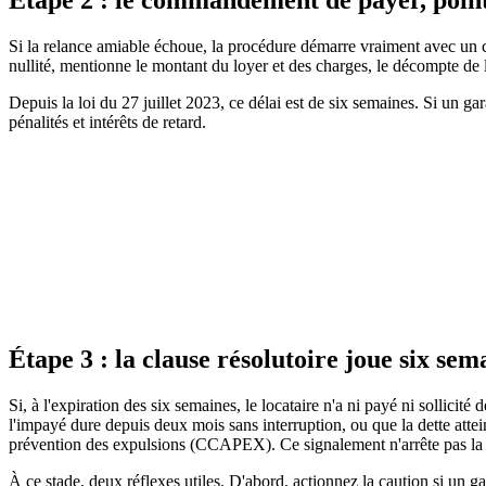
Étape 2 : le commandement de payer, point 
Si la relance amiable échoue, la procédure démarre vraiment avec un co
nullité, mentionne le montant du loyer et des charges, le décompte de la 
Depuis la loi du 27 juillet 2023, ce délai est de six semaines. Si un ga
pénalités et intérêts de retard.
Legifrance
Service public de la diffusion du droit
Consulter la source officielle
Étape 3 : la clause résolutoire joue six sem
Si, à l'expiration des six semaines, le locataire n'a ni payé ni sollicité d
l'impayé dure depuis deux mois sans interruption, ou que la dette attei
prévention des expulsions (CCAPEX). Ce signalement n'arrête pas la
À ce stade, deux réflexes utiles. D'abord, actionnez la caution si un ga