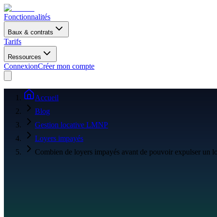
Fonctionnalités
Baux & contrats
Tarifs
Ressources
Connexion
Créer mon compte
Accueil
Blog
Gestion locative LMNP
Loyers impayés
Combien de loyers impayés avant de pouvoir expulser un lo