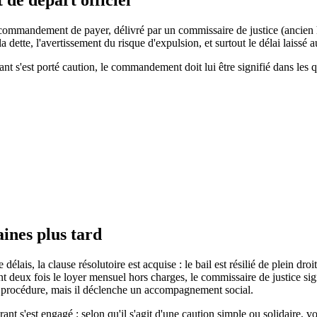
de départ officiel
mmandement de payer, délivré par un commissaire de justice (ancien huis
dette, l'avertissement du risque d'expulsion, et surtout le délai laissé au
rant s'est porté caution, le commandement doit lui être signifié dans les 
aines plus tard
e délais, la clause résolutoire est acquise : le bail est résilié de plein dr
nt deux fois le loyer mensuel hors charges, le commissaire de justice si
 procédure, mais il déclenche un accompagnement social.
rant s'est engagé : selon qu'il s'agit d'une caution simple ou solidaire,