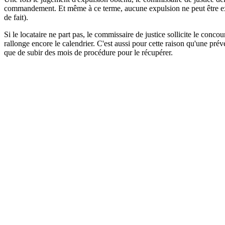
commandement. Et même à ce terme, aucune expulsion ne peut être exéc
de fait).
Si le locataire ne part pas, le commissaire de justice sollicite le conc
rallonge encore le calendrier. C'est aussi pour cette raison qu'une prév
que de subir des mois de procédure pour le récupérer.
Legifrance
Service public de la diffusion du droit
Consulter la source officielle
Legifrance
Service public de la diffusion du droit
Consulter la source officielle