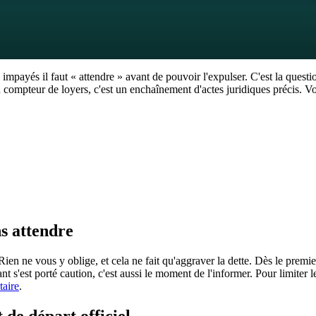
ayés il faut « attendre » avant de pouvoir l'expulser. C'est la question 
ompteur de loyers, c'est un enchaînement d'actes juridiques précis. Voic
Dès le premier terme impayé, si votre bail contient une clause résoluto
uit effet que six semaines après ce commandement resté infructueux. I
amais pendant la trêve hivernale. En pratique, comptez plusieurs mois.
ns attendre
Rien ne vous y oblige, et cela ne fait qu'aggraver la dette. Dès le premier
 s'est porté caution, c'est aussi le moment de l'informer. Pour limiter 
taire
.