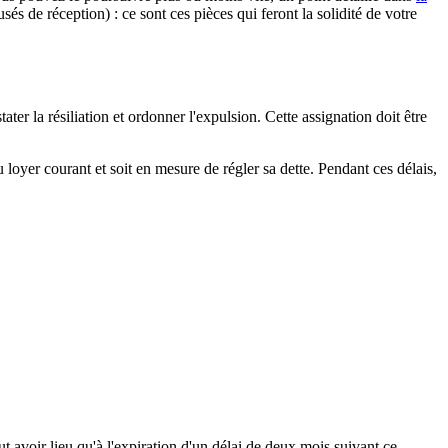
és de réception) : ce sont ces pièces qui feront la solidité de votre
ter la résiliation et ordonner l'expulsion. Cette assignation doit être
u loyer courant et soit en mesure de régler sa dette. Pendant ces délais,
 avoir lieu qu'à l'expiration d'un délai de deux mois suivant ce