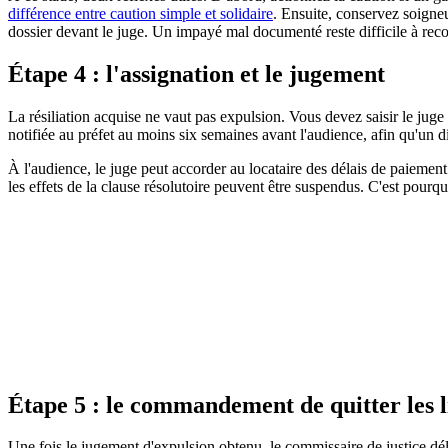
différence entre caution simple et solidaire
. Ensuite, conservez soigneu
dossier devant le juge. Un impayé mal documenté reste difficile à r
Étape 4 : l'assignation et le jugement
La résiliation acquise ne vaut pas expulsion. Vous devez saisir le juge 
notifiée au préfet au moins six semaines avant l'audience, afin qu'un dia
À l'audience, le juge peut accorder au locataire des délais de paiement p
les effets de la clause résolutoire peuvent être suspendus. C'est pourqu
Legifrance
Service public de la diffusion du droit
Consulter la source officielle
Étape 5 : le commandement de quitter les li
Une fois le jugement d'expulsion obtenu, le commissaire de justice dél