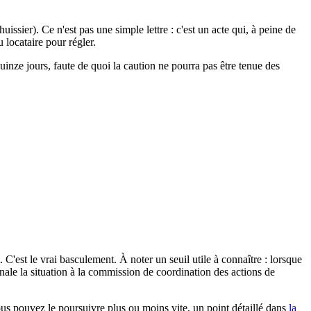
sier). Ce n'est pas une simple lettre : c'est un acte qui, à peine de
 locataire pour régler.
quinze jours, faute de quoi la caution ne pourra pas être tenue des
oit. C'est le vrai basculement. À noter un seuil utile à connaître : lorsque
gnale la situation à la commission de coordination des actions de
 vous pouvez le poursuivre plus ou moins vite, un point détaillé dans
la