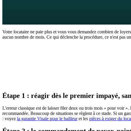
8
min de lecture
1 juillet 2026
Votre locataire ne paie plus et vous vous demandez combien de loyers imp
aucun nombre de mois. Ce qui déclenche la procédure, ce n'est pas un c
La réponse en 60 secondes
Aucune loi n'impose un nombre minimum de loyers impayés avant d'agir. 
commandement de payer par commissaire de justice. La clause ne prod
lieux, avant une expulsion possible seulement deux mois plus tard et j
Étape 1 : réagir dès le premier impayé, sa
L'erreur classique est de laisser filer deux ou trois mois « pour voir ». 
recommandée. Beaucoup de situations se règlent à ce stade. Si un garant
: voyez
la garantie Visale pour le bailleur
et les
pièces à exiger du loca