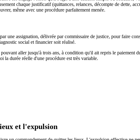
sement chaque justificatif (quittances, relances, décompte de dette, accus
ecouvrer, même avec une procédure parfaitement menée.
par une assignation, délivrée par commissaire de justice, pour faire consta
gnostic social et financier soit réalisé.
ouvant aller jusqu'à trois ans, à condition qu'il ait repris le paiement d
oi la durée réelle d'une procédure est très variable.
eux et l'expulsion
ivre un commandement de quitter les lieux. L'expulsion effective ne peut