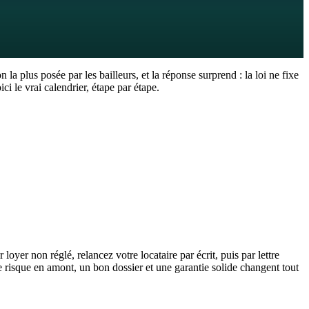
la plus posée par les bailleurs, et la réponse surprend : la loi ne fixe
i le vrai calendrier, étape par étape.
ire (c'est quasi toujours le cas), vous pouvez faire délivrer un
l faut ensuite un jugement, puis un commandement de quitter les
 loyer non réglé, relancez votre locataire par écrit, puis par lettre
le risque en amont, un bon dossier et une garantie solide changent tout