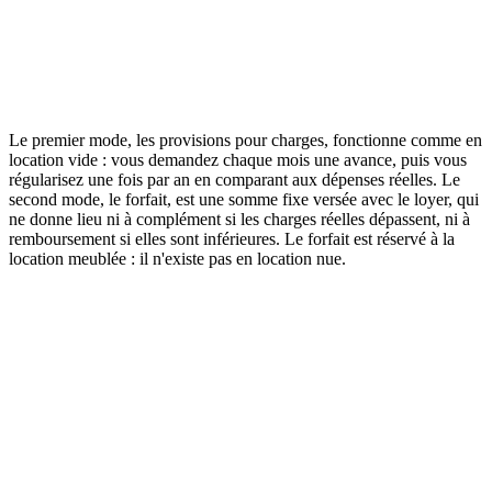
Consulter la source officielle
Le premier mode, les provisions pour charges, fonctionne comme en
location vide : vous demandez chaque mois une avance, puis vous
régularisez une fois par an en comparant aux dépenses réelles. Le
second mode, le forfait, est une somme fixe versée avec le loyer, qui
ne donne lieu ni à complément si les charges réelles dépassent, ni à
remboursement si elles sont inférieures. Le forfait est réservé à la
location meublée : il n'existe pas en location nue.
Provisions pour
Critère
Forfait de charges
charges
Disponible en
Oui
Oui
meublé
Disponible en
Oui
Non
location vide
Régularisation
Obligatoire
Aucune
annuelle