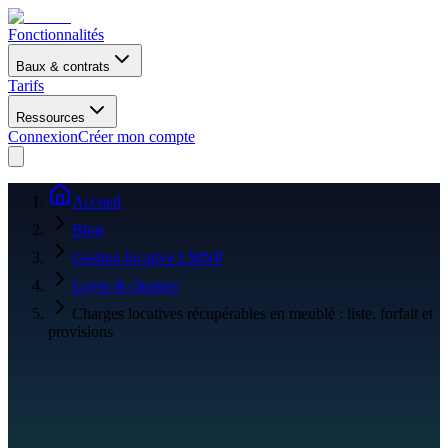
Fonctionnalités
Baux & contrats
Tarifs
Ressources
Connexion
Créer mon compte
Accueil
Blog
Gestion locative LMNP
Loyer & charges
Charges locatives récupérables en meublé : liste, forfait et
provisions