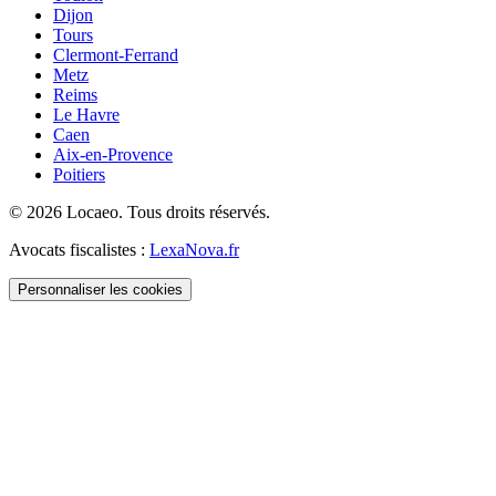
Dijon
Tours
Clermont-Ferrand
Metz
Reims
Le Havre
Caen
Aix-en-Provence
Poitiers
©
2026
Locaeo. Tous droits réservés.
Avocats fiscalistes :
LexaNova.fr
Personnaliser les cookies