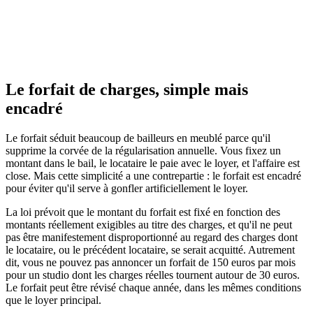
Oui, décompte
Justificatifs à fournir
Non
annuel
Risque pour le
Avance puis
Sous-estimation non
bailleur
ajustement
rattrapable
Charges élevées ou
Idéal pour
Petites charges stables
variables
Le forfait de charges, simple mais
encadré
Le forfait séduit beaucoup de bailleurs en meublé parce qu'il
supprime la corvée de la régularisation annuelle. Vous fixez un
montant dans le bail, le locataire le paie avec le loyer, et l'affaire est
close. Mais cette simplicité a une contrepartie : le forfait est encadré
pour éviter qu'il serve à gonfler artificiellement le loyer.
La loi prévoit que le montant du forfait est fixé en fonction des
montants réellement exigibles au titre des charges, et qu'il ne peut
pas être manifestement disproportionné au regard des charges dont
le locataire, ou le précédent locataire, se serait acquitté. Autrement
dit, vous ne pouvez pas annoncer un forfait de 150 euros par mois
pour un studio dont les charges réelles tournent autour de 30 euros.
Le forfait peut être révisé chaque année, dans les mêmes conditions
que le loyer principal.