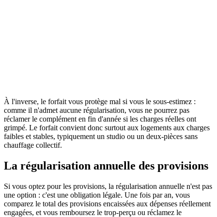
Un forfait disproportionné peut être contesté
Si le locataire démontre que le forfait est manifestement supérieur
aux charges réelles, il peut en obtenir la révision devant le juge.
Fixez donc le forfait sur la base d'une estimation sérieuse,
idéalement à partir des dépenses constatées les années précédentes,
et conservez les éléments qui justifient son montant.
À l'inverse, le forfait vous protège mal si vous le sous-estimez :
comme il n'admet aucune régularisation, vous ne pourrez pas
réclamer le complément en fin d'année si les charges réelles ont
grimpé. Le forfait convient donc surtout aux logements aux charges
faibles et stables, typiquement un studio ou un deux-pièces sans
chauffage collectif.
La régularisation annuelle des provisions
Si vous optez pour les provisions, la régularisation annuelle n'est pas
une option : c'est une obligation légale. Une fois par an, vous
comparez le total des provisions encaissées aux dépenses réellement
engagées, et vous remboursez le trop-perçu ou réclamez le