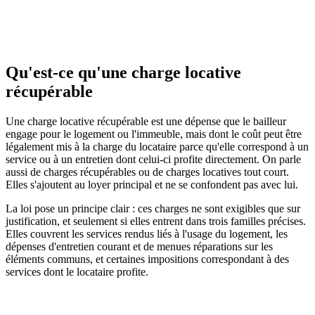
juridique personnalisé. Les textes cités (loi du 6 juillet 1989 et décret
du 26 août 1987) sont à jour au 31 mai 2026. En cas de litige sur
une régularisation, rapprochez-vous d'un professionnel ou de la
commission départementale de conciliation.
Qu'est-ce qu'une charge locative
récupérable
Une charge locative récupérable est une dépense que le bailleur
engage pour le logement ou l'immeuble, mais dont le coût peut être
légalement mis à la charge du locataire parce qu'elle correspond à un
service ou à un entretien dont celui-ci profite directement. On parle
aussi de charges récupérables ou de charges locatives tout court.
Elles s'ajoutent au loyer principal et ne se confondent pas avec lui.
La loi pose un principe clair : ces charges ne sont exigibles que sur
justification, et seulement si elles entrent dans trois familles précises.
Elles couvrent les services rendus liés à l'usage du logement, les
dépenses d'entretien courant et de menues réparations sur les
éléments communs, et certaines impositions correspondant à des
services dont le locataire profite.