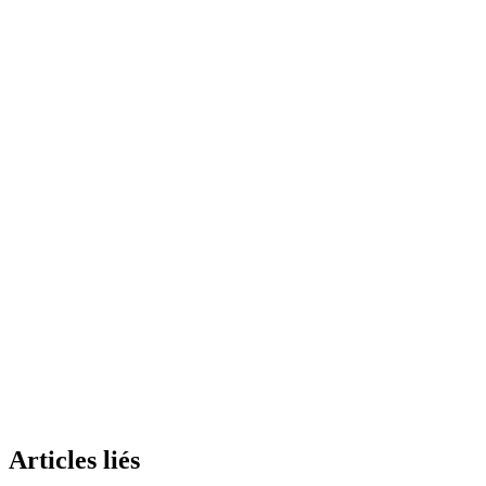
S'inscrire gratuitement
Articles liés