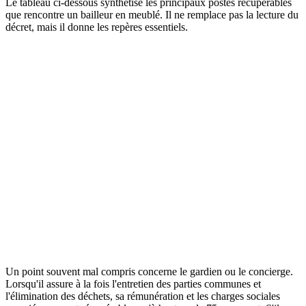
Le tableau ci-dessous synthétise les principaux postes récupérables
que rencontre un bailleur en meublé. Il ne remplace pas la lecture du
décret, mais il donne les repères essentiels.
Récupérable sur le
Poste de dépense
locataire
Oui, à la
Eau froide, eau chaude, chauffage collectif
consommation
Électricité et entretien des parties
Oui
communes
Entretien et menues réparations de
Oui
l'ascenseur
Entretien des espaces verts
Oui
Taxe d'enlèvement des ordures ménagères
Oui
Rémunération du gardien (entretien et
Oui, à hauteur de 75 %
ordures)
Gros travaux, ravalement, remplacement
Non
d'équipements
Taxe foncière, honoraires de gestion
Non
Un point souvent mal compris concerne le gardien ou le concierge.
Lorsqu'il assure à la fois l'entretien des parties communes et
l'élimination des déchets, sa rémunération et les charges sociales