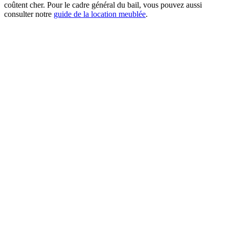
coûtent cher. Pour le cadre général du bail, vous pouvez aussi
consulter notre
guide de la location meublée
.
La réponse en 60 secondes
Les charges locatives récupérables sont les dépenses que le bailleur
avance mais peut refacturer au locataire : services liés à l'usage du
logement, entretien courant des parties communes et certaines taxes
comme l'enlèvement des ordures ménagères. Leur liste est fixée de
façon limitative par le décret n° 87-713 du 26 août 1987 : tout ce qui
n'y figure pas reste à la charge du propriétaire. En location meublée,
vous récupérez ces charges au choix sous forme de provisions avec
régularisation annuelle obligatoire, ou sous forme d'un forfait versé
avec le loyer, sans régularisation possible mais qui ne doit pas être
manifestement disproportionné. Le forfait simplifie la gestion ; les
provisions collent au réel mais imposent un décompte chaque année.
Information générale
Cet article est fourni à titre informatif et ne constitue pas un conseil