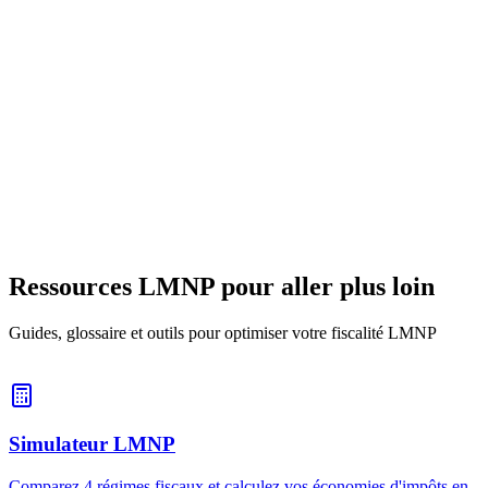
11 février 2026
11
min
Gestion locative LMNP
Gestion Locative : Le Guide Complet pour les
Propriétaires
Gérer soi-même, déléguer à une agence ou utiliser un logiciel ?
Comparez les 3 modes de gestion locative et leurs coûts.
10 février 2026
16
min
Ressources LMNP pour aller plus loin
Guides, glossaire et outils pour optimiser votre fiscalité LMNP
Simulateur LMNP
Comparez 4 régimes fiscaux et calculez vos économies d'impôts en