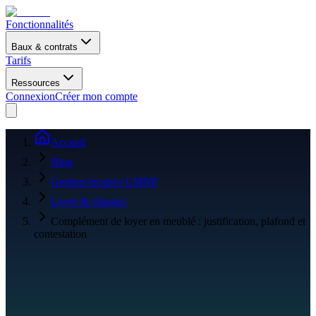
Fonctionnalités
Baux & contrats
Tarifs
Ressources
Connexion
Créer mon compte
Accueil
Blog
Gestion locative LMNP
Loyer & charges
Complément de loyer en meublé : justification, plafond et
contestation