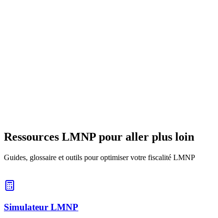
15 juin 2026
9
min
Loyer & charges
Révision du loyer meublé avec l'IRL : calcul, indice
et plafonds
La révision du loyer meublé suit l'IRL et une clause du bail.
Méthode de calcul, indice applicable, délai et plafonds pour
augmenter le loyer sans risque.
18 juin 2026
9
min
Ressources LMNP pour aller plus loin
Guides, glossaire et outils pour optimiser votre fiscalité LMNP
Simulateur LMNP