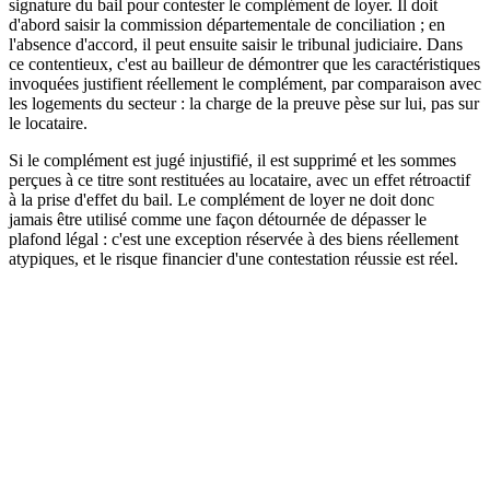
signature du bail pour contester le complément de loyer. Il doit
d'abord saisir la commission départementale de conciliation ; en
l'absence d'accord, il peut ensuite saisir le tribunal judiciaire. Dans
ce contentieux, c'est au bailleur de démontrer que les caractéristiques
invoquées justifient réellement le complément, par comparaison avec
les logements du secteur : la charge de la preuve pèse sur lui, pas sur
le locataire.
Si le complément est jugé injustifié, il est supprimé et les sommes
perçues à ce titre sont restituées au locataire, avec un effet rétroactif
à la prise d'effet du bail. Le complément de loyer ne doit donc
jamais être utilisé comme une façon détournée de dépasser le
plafond légal : c'est une exception réservée à des biens réellement
atypiques, et le risque financier d'une contestation réussie est réel.
Pièges fréquents à éviter
Trois erreurs reviennent le plus souvent : appliquer un complément
sans le chiffrer ni le justifier par écrit dans le bail (annulation
automatique, cf. Cass. civ. 3e, 12 février 2026) ; invoquer une
caractéristique en réalité commune à tout le secteur (rejet par le juge
du fond, qui compare objectivement aux logements similaires) ;