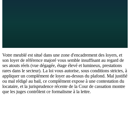
9
min de lecture
7 juillet 2026
Votre meublé est situé dans une zone d'encadrement des loyers, et
son loyer de référence majoré vous semble insuffisant au regard de
ses atouts réels (vue dégagée, étage élevé et lumineux, prestations
rares dans le secteur). La loi vous autorise, sous conditions strictes, à
appliquer un complément de loyer au-dessus du plafond. Mal justifié
ou mal rédigé au bail, ce complément expose à une contestation du
locataire, et la jurisprudence récente de la Cour de cassation montre
que les juges contrôlent ce formalisme à la lettre.
Réponse en 60 secondes
Le complément de loyer n'est possible que dans une commune