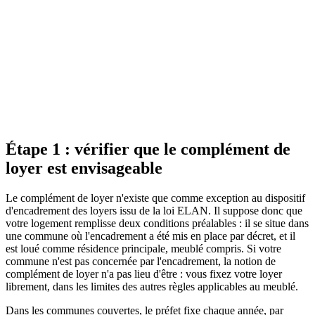
soumise à l'encadrement, pour un logement aux caractéristiques de
localisation ou de confort exceptionnelles par rapport aux logements
comparables du même secteur. Il doit être chiffré et justifié dans le
bail, faute de quoi il est annulé. Sept défauts du logement
l'interdisent purement et simplement (humidité, classe énergétique F
ou G, installation électrique dégradée, entre autres). Le locataire
dispose de trois mois après la signature pour le contester devant la
commission départementale de conciliation, puis le tribunal
judiciaire ; la charge de la preuve du caractère exceptionnel pèse sur
le bailleur.
Étape 1 : vérifier que le complément de
loyer est envisageable
Le complément de loyer n'existe que comme exception au dispositif
d'encadrement des loyers issu de la loi ELAN. Il suppose donc que
votre logement remplisse deux conditions préalables : il se situe dans
une commune où l'encadrement a été mis en place par décret, et il
est loué comme résidence principale, meublé compris. Si votre
commune n'est pas concernée par l'encadrement, la notion de
complément de loyer n'a pas lieu d'être : vous fixez votre loyer
librement, dans les limites des autres règles applicables au meublé.
Dans les communes couvertes, le préfet fixe chaque année, par