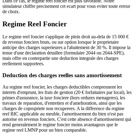
Dans ce cas, le regime reel foncier est plus favorable. Notre
simulateur chiffre precisement cet ecart pour vous eviter toute erreur
de choix.
Regime Reel Foncier
Le regime reel foncier s'applique de plein droit au-dela de 15 000 €
de revenus fonciers bruts, ou sur option lorsque le proprietaire
anticipe des charges superieures a l'abattement de 30 %. Il impose la
tenue d'une declaration detaillee (formulaire 2044 ou 2044-SPE),
mais offre en contrepartie une deduction integrale des charges
reellement supportees.
Deduction des charges reelles sans amortissement
Au regime reel foncier, les charges deductibles comprennent les
interets d'emprunt, les frais de gestion (20 € forfaitaires par local), les
primes d'assurance, la taxe fonciere (hors ordures menageres), les
travaux de reparation, d'entretien et d'amelioration, ainsi que les
charges de copropriete non recuperees. A la difference du regime
reel BIC applicable au meuble, l'amortissement du bien n'est pas
autorise en revenus fonciers. C'est cette absence d'amortissement qui
rend generalement le regime foncier moins avantageux que le
regime reel LMNP pour un bien comparable.