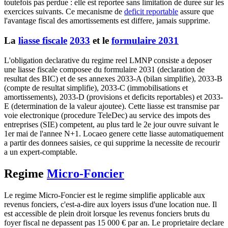
toutefois pas perdue : elle est reportee sans limitation de duree sur les
exercices suivants. Ce mecanisme de
deficit reportable
assure que
l'avantage fiscal des amortissements est differe, jamais supprime.
La
liasse fiscale
2033
et le
formulaire 2031
L'obligation declarative du regime reel LMNP consiste a deposer
une liasse fiscale composee du formulaire 2031 (declaration de
resultat des BIC) et de ses annexes 2033-A (bilan simplifie), 2033-B
(compte de resultat simplifie), 2033-C (immobilisations et
amortissements), 2033-D (provisions et deficits reportables) et 2033-
E (determination de la valeur ajoutee). Cette liasse est transmise par
voie electronique (procedure TeleDec) au service des impots des
entreprises (SIE) competent, au plus tard le 2e jour ouvre suivant le
1er mai de l'annee N+1. Locaeo genere cette liasse automatiquement
a partir des donnees saisies, ce qui supprime la necessite de recourir
a un expert-comptable.
Regime
Micro-Foncier
Le regime Micro-Foncier est le regime simplifie applicable aux
revenus fonciers, c'est-a-dire aux loyers issus d'une location nue. Il
est accessible de plein droit lorsque les revenus fonciers bruts du
foyer fiscal ne depassent pas 15 000 € par an. Le proprietaire declare