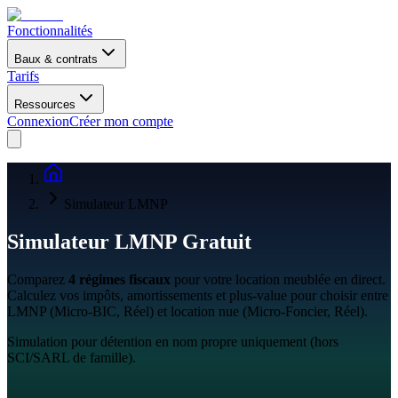
Fonctionnalités
Baux & contrats
Tarifs
Ressources
Connexion
Créer mon compte
Simulateur LMNP
Simulateur
LMNP
Gratuit
Comparez
4 régimes fiscaux
pour votre location meublée en direct.
Calculez vos impôts, amortissements et plus-value pour choisir entre
LMNP (Micro-BIC, Réel) et location nue (Micro-Foncier, Réel).
Simulation pour détention en nom propre uniquement (hors
SCI/SARL de famille).