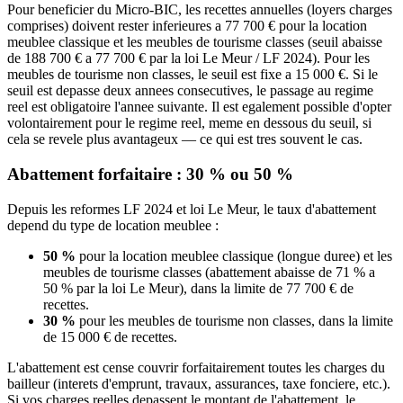
Pour beneficier du Micro-BIC, les recettes annuelles (loyers charges
comprises) doivent rester inferieures a 77 700 € pour la location
meublee classique et les meubles de tourisme classes (seuil abaisse
de 188 700 € a 77 700 € par la loi Le Meur / LF 2024). Pour les
meubles de tourisme non classes, le seuil est fixe a 15 000 €. Si le
seuil est depasse deux annees consecutives, le passage au regime
reel est obligatoire l'annee suivante. Il est egalement possible d'opter
volontairement pour le regime reel, meme en dessous du seuil, si
cela se revele plus avantageux — ce qui est tres souvent le cas.
Abattement forfaitaire : 30 % ou 50 %
Depuis les reformes LF 2024 et loi Le Meur, le taux d'abattement
depend du type de location meublee :
50 %
pour la location meublee classique (longue duree) et les
meubles de tourisme classes (abattement abaisse de 71 % a
50 % par la loi Le Meur), dans la limite de 77 700 € de
recettes.
30 %
pour les meubles de tourisme non classes, dans la limite
de 15 000 € de recettes.
L'abattement est cense couvrir forfaitairement toutes les charges du
bailleur (interets d'emprunt, travaux, assurances, taxe fonciere, etc.).
Si vos charges reelles depassent le montant de l'abattement, le