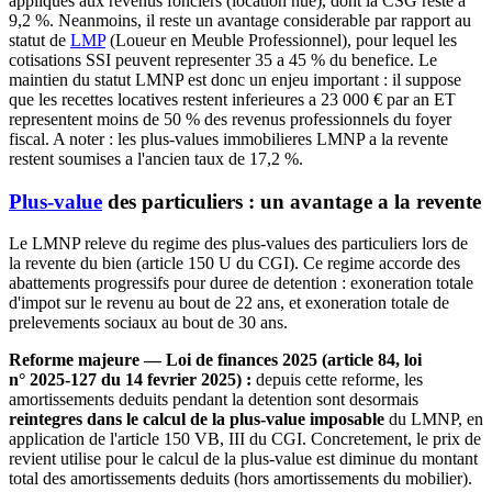
appliques aux revenus fonciers (location nue), dont la CSG reste a
9,2 %. Neanmoins, il reste un avantage considerable par rapport au
statut de
LMP
(Loueur en Meuble Professionnel), pour lequel les
cotisations SSI peuvent representer 35 a 45 % du benefice. Le
maintien du statut LMNP est donc un enjeu important : il suppose
que les recettes locatives restent inferieures a 23 000 € par an ET
representent moins de 50 % des revenus professionnels du foyer
fiscal. A noter : les plus-values immobilieres LMNP a la revente
restent soumises a l'ancien taux de 17,2 %.
Plus-value
des particuliers : un avantage a la revente
Le LMNP releve du regime des plus-values des particuliers lors de
la revente du bien (article 150 U du CGI). Ce regime accorde des
abattements progressifs pour duree de detention : exoneration totale
d'impot sur le revenu au bout de 22 ans, et exoneration totale de
prelevements sociaux au bout de 30 ans.
Reforme majeure — Loi de finances 2025 (article 84, loi
n° 2025-127 du 14 fevrier 2025) :
depuis cette reforme, les
amortissements deduits pendant la detention sont desormais
reintegres dans le calcul de la plus-value imposable
du LMNP, en
application de l'article 150 VB, III du CGI. Concretement, le prix de
revient utilise pour le calcul de la plus-value est diminue du montant
total des amortissements deduits (hors amortissements du mobilier).