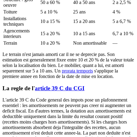
50 a 60 %
40 a 50 ans
2 a 2,5 %
oeuvre
Toiture
5 a 10 %
25 ans
4 %
Installations
10 a 15 %
15 a 20 ans
5 a 6,7 %
techniques
Agencements
15 a 20 %
10 a 15 ans
6,7 a 10 %
interieurs
Terrain
10 a 20 %
Non amortissable
—
Le terrain n'est jamais amorti car il ne se deprecie pas. Son
estimation est generalement fixee entre 10 et 20 % de la valeur totale
selon la localisation du bien. Le mobilier, quant a lui, est amorti
separement sur 5 a 10 ans. Un
prorata temporis
s'applique la
premiere annee en fonction de la date de mise en location.
La regle de l'
article 39 C du CGI
L'article 39 C du Code general des impots pose un plafonnement
essentiel : les amortissements ne peuvent pas creer ni augmenter un
deficit fiscal. En d'autres termes, la dotation aux amortissements est
deductible uniquement dans la limite du resultat courant positif
(recettes moins charges hors amortissements). Si les charges hors
amortissements absorbent deja l'integralite des recettes, aucun
amortissement n'est deduit cette annee-la. La part non deduite n'est