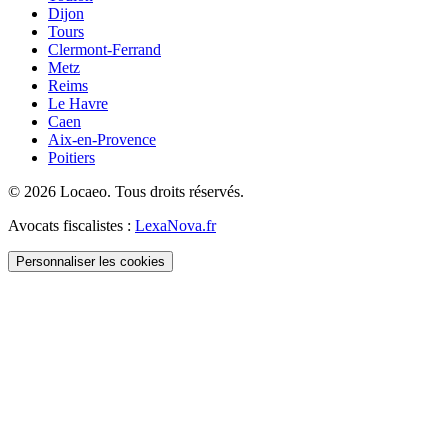
Dijon
Tours
Clermont-Ferrand
Metz
Reims
Le Havre
Caen
Aix-en-Provence
Poitiers
©
2026
Locaeo. Tous droits réservés.
Avocats fiscalistes :
LexaNova.fr
Personnaliser les cookies