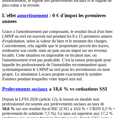
amortissement, le regime des prelevements sociaux et le regime de
plus-value a la revente.
L'effet
amortissement
: 0 € d'impot les premieres
annees
Grace a l'amortissement par composants, le resultat fiscal d'un bien
LMNP au reel est souvent nul pendant les 8 a 15 premieres annees
d'exploitation, selon la valeur du bien et le montant des charges.
Concretement, cela signifie que le proprietaire percoit des loyers,
rembourse son credit, mais ne paie aucun impot sur ses revenus
locatifs. Cette situation est impossible en location nue, ou
l'amortissement n'est pas praticable. C'est la raison principale pour
laquelle les professionnels de l'immobilier recommandent quasi
systematiquement le LMNP au reel pour les investisseurs en nom
propre. Le simulateur Locaeo projette exactement le nombre
d'annees pendant lesquelles votre impot sera nul.
Prelevements sociaux
a 18,6 % vs cotisations SSI
Depuis la LFSS 2026 (article 12), le loueur en meuble non
professionnel est soumis aux prelevements sociaux au taux de
18,6 %
sur son resultat fiscal BIC (CSG a 10,6 % + CRDS 0,5 % +
prelevement de solidarite 7,5 %). Ce taux est superieur aux 17,2 %