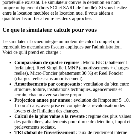
portefeuille existant. Le simulateur couvre la detention en nom
propre uniquement (hors SCI et SARL de famille). Si vous hesitez
entre la location meublee et la location nue, il vous aidera a
quantifier l'ecart fiscal entre les deux approches.
Ce que le simulateur calcule pour vous
Le simulateur Locaeo integre un moteur de calcul complet qui
reproduit les mecanismes fiscaux appliques par l'administration.
Voici ce qu'il prend en charge :
Comparaison de quatre regimes
: Micro-BIC (abattement
forfaitaire), Reel Simplifie LMNP (amortissements + charges
reelles), Micro-Foncier (abattement 30 %) et Reel Foncier
(charges reelles sans amortissement).
Amortissements par composants
: ventilation du bien entre
structure, toiture, installations techniques, agencements et
terrain, chacun avec sa duree propre.
Projection annee par annee
: evolution de l'impot sur 5, 10,
15 ou 25 ans, avec prise en compte de la revalorisation des
loyers et de l'inflation des charges.
Calcul de la plus-value a la revente
: regime des plus-values
des particuliers, abattements pour duree de detention, impot et
prelevements sociaux.
TRI global de l'investissement
: taux de rendement interne