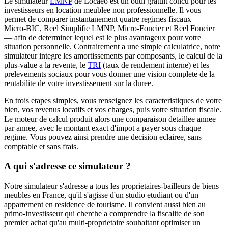
Le simulateur
LMNP
de Locaeo est un outil gratuit concu pour les
investisseurs en location meublee non professionnelle. Il vous
permet de comparer instantanement quatre regimes fiscaux —
Micro-BIC, Reel Simplifie LMNP, Micro-Foncier et Reel Foncier
— afin de determiner lequel est le plus avantageux pour votre
situation personnelle. Contrairement a une simple calculatrice, notre
simulateur integre les amortissements par composants, le calcul de la
plus-value a la revente, le
TRI
(taux de rendement interne) et les
prelevements sociaux pour vous donner une vision complete de la
rentabilite de votre investissement sur la duree.
En trois etapes simples, vous renseignez les caracteristiques de votre
bien, vos revenus locatifs et vos charges, puis votre situation fiscale.
Le moteur de calcul produit alors une comparaison detaillee annee
par annee, avec le montant exact d'impot a payer sous chaque
regime. Vous pouvez ainsi prendre une decision eclairee, sans
comptable et sans frais.
A qui s'adresse ce simulateur ?
Notre simulateur s'adresse a tous les proprietaires-bailleurs de biens
meubles en France, qu'il s'agisse d'un studio etudiant ou d'un
appartement en residence de tourisme. Il convient aussi bien au
primo-investisseur qui cherche a comprendre la fiscalite de son
premier achat qu'au multi-proprietaire souhaitant optimiser un